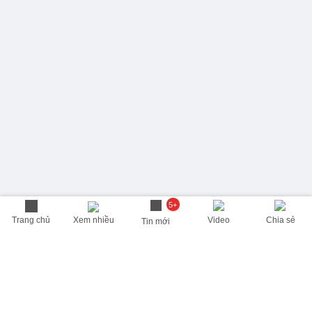
5+
Trang chủ
Xem nhiều
Video
Chia sẻ
Tin mới