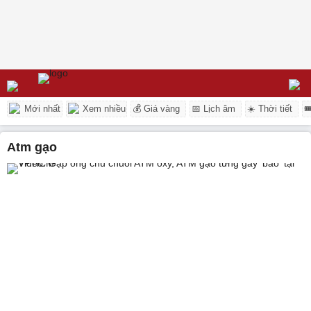
Mới nhất
Xem nhiều
💰 Giá vàng
📅 Lịch âm
☀️ Thời tiết

atm gạo