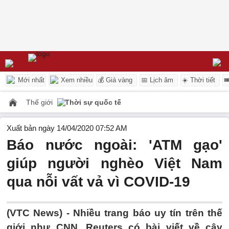
Mới nhất
Xem nhiều
💰 Giá vàng
📅 Lịch âm
☀️ Thời tiết

Thế giới
Thời sự quốc tế
Xuất bản ngày 14/04/2020 07:52 AM
Báo nước ngoài: 'ATM gạo'
giúp người nghèo Việt Nam
qua nỗi vất vả vì COVID-19
(VTC News) -
Nhiều trang báo uy tín trên thế
giới như CNN, Reuters có bài viết về cây