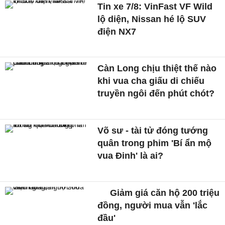
Tin xe 7/8: VinFast VF Wild
lộ diện, Nissan hé lộ SUV
điện NX7
Càn Long chịu thiệt thế nào
khi vua cha giấu di chiếu
truyền ngôi đến phút chót?
Võ sư - tài tử đóng tướng
quân trong phim 'Bí ẩn mộ
vua Đinh' là ai?
Giảm giá căn hộ 200 triệu
đồng, người mua vẫn 'lắc
đầu'