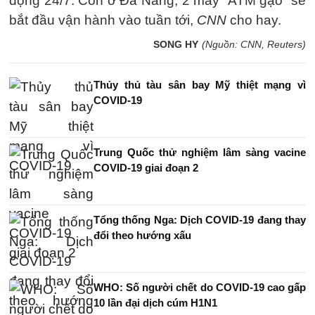
động 24/7. Còn ở Đà Nẵng, 2 máy “ATM gạo” sẽ
bắt đầu vận hành vào tuần tới,
CNN
cho hay.
SONG HY
(Nguồn: CNN, Reuters)
Thủy thủ tàu sân bay Mỹ thiệt mạng vì
COVID-19
Trung Quốc thử nghiệm lâm sàng vacine
COVID-19 giai đoạn 2
Tổng thống Nga:​ Dịch COVID-19 đang thay
đổi theo hướng xấu
WHO: Số người chết do COVID-19 cao gấp
10 lần đại dịch cúm H1N1