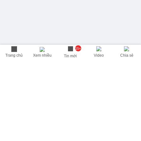
15+
Trang chủ
Xem nhiều
Video
Chia sẻ
Tin mới