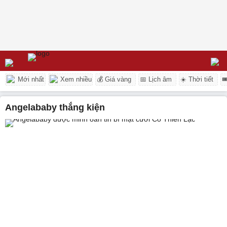
Mới nhất
Xem nhiều
💰 Giá vàng
📅 Lịch âm
☀️ Thời tiết

Angelababy thắng kiện