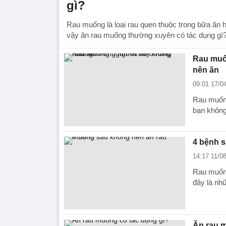
gì?
Rau muống là loại rau quen thuộc trong bữa ăn 
vậy ăn rau muống thường xuyên có tác dụng gì
Rau muố
nên ăn
09:01 17/0
Rau muống
bạn không
4 bệnh 
14:17 11/0
Rau muống
đây là nh
Ăn rau m