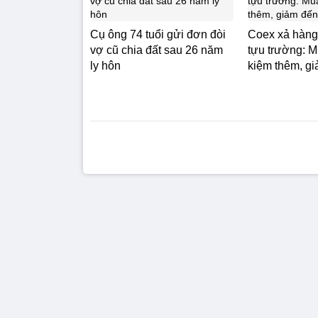
Cụ ông 74 tuổi gửi đơn đòi
Coex xả hàng
vợ cũ chia đất sau 26 năm
tựu trường: M
ly hôn
kiệm thêm, g