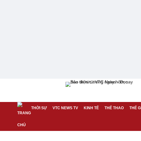
THỜI SỰ
VTC NEWS TV
KINH TẾ
THỂ THAO
THẾ G