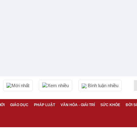
Mới nhất
Xem nhiều
Bình luận nhiều
IỚI
GIÁO DỤC
PHÁP LUẬT
VĂN HÓA - GIẢI TRÍ
SỨC KHỎE
ĐỜI S