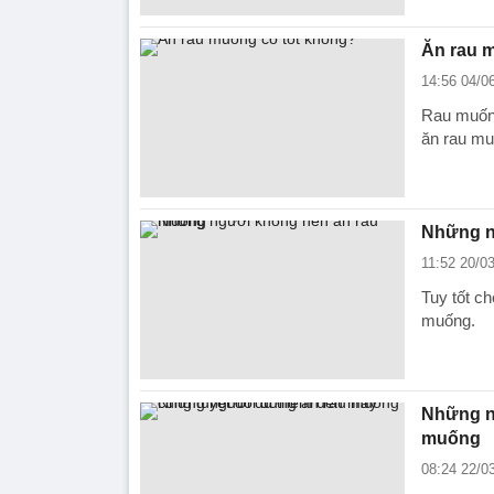
Ăn rau 
14:56 04/0
Rau muống
ăn rau mu
Những n
11:52 20/0
Tuy tốt c
muống.
Những n
muống
08:24 22/0