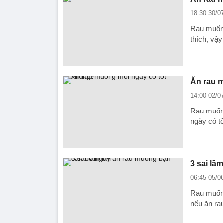
18:30 30/0
Rau muống
thích, vậ
Ăn rau 
14:00 02/0
Rau muống
ngày có t
3 sai lầ
06:45 05/0
Rau muống
nếu ăn ra