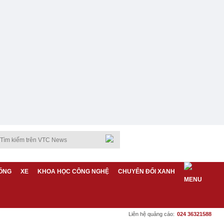
ỐNG
XE
KHOA HỌC CÔNG NGHỆ
CHUYỂN ĐỔI XANH
Liên hệ quảng cáo:
024 36321588