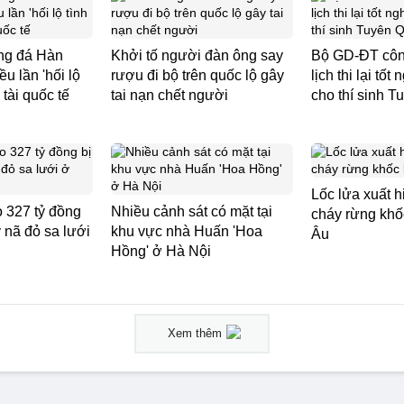
ng đá Hàn
Khởi tố người đàn ông say
Bộ GD-ĐT công
ều lần 'hối lộ
rượu đi bộ trên quốc lộ gây
lịch thi lại tố
 tài quốc tế
tai nạn chết người
cho thí sinh 
Lốc lửa xuất 
 327 tỷ đồng
Nhiều cảnh sát có mặt tại
cháy rừng khốc
uy nã đỏ sa lưới
khu vực nhà Huấn 'Hoa
Âu
Hồng' ở Hà Nội
Xem thêm