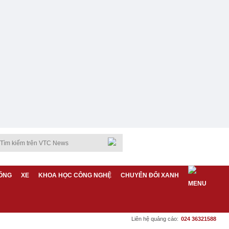
ỐNG
XE
KHOA HỌC CÔNG NGHỆ
CHUYỂN ĐỔI XANH
Liên hệ quảng cáo:
024 36321588