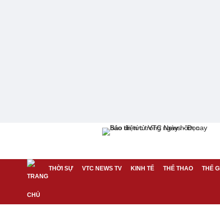
THỜI SỰ
VTC NEWS TV
KINH TẾ
THỂ THAO
THẾ G