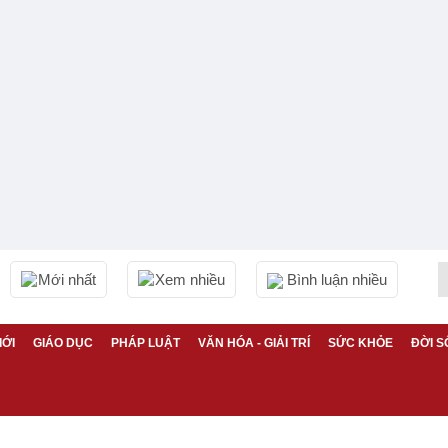
Mới nhất
Xem nhiều
Bình luận nhiều
IỚI
GIÁO DỤC
PHÁP LUẬT
VĂN HÓA - GIẢI TRÍ
SỨC KHỎE
ĐỜI S