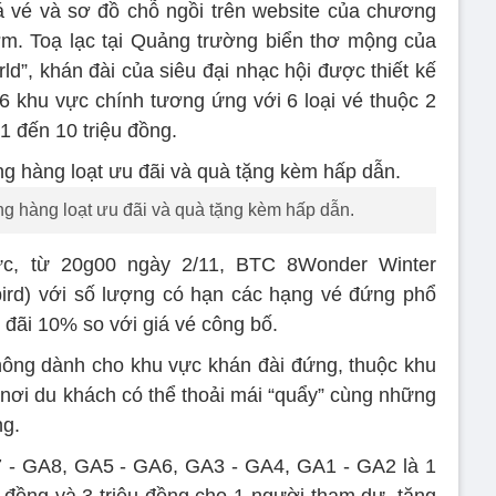
á vé và sơ đồ chỗ ngồi trên website của chương
ớm. Toạ lạc tại Quảng trường biển thơ mộng của
d”, khán đài của siêu đại nhạc hội được thiết kế
 6 khu vực chính tương ứng với 6 loại vé thuộc 2
1 đến 10 triệu đồng.
g hàng loạt ưu đãi và quà tặng kèm hấp dẫn.
ức, từ 20g00 ngày 2/11, BTC 8Wonder Winter
bird) với số lượng có hạn các hạng vé đứng phổ
đãi 10% so với giá vé công bố.
hông dành cho khu vực khán đài đứng, thuộc khu
nơi du khách có thể thoải mái “quẩy” cùng những
ng.
7 - GA8, GA5 - GA6, GA3 - GA4, GA1 - GA2 là 1