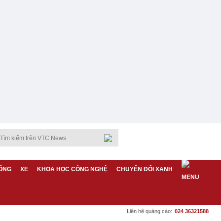
ỐNG
XE
KHOA HỌC CÔNG NGHỆ
CHUYỂN ĐỔI XANH
Liên hệ quảng cáo:
024 36321588