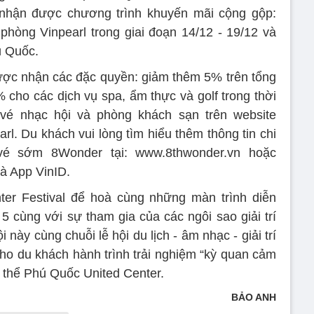
nhận được chương trình khuyến mãi cộng gộp:
hòng Vinpearl trong giai đoạn 14/12 - 19/12 và
ú Quốc.
được nhận các đặc quyền: giảm thêm 5% trên tổng
3% cho các dịch vụ spa, ẩm thực và golf trong thời
vé nhạc hội và phòng khách sạn trên website
l. Du khách vui lòng tìm hiểu thêm thông tin chi
 vé sớm 8Wonder tại: www.8thwonder.vn hoặc
à App VinID.
er Festival để hoà cùng những màn trình diễn
 cùng với sự tham gia của các ngôi sao giải trí
này cùng chuỗi lễ hội du lịch - âm nhạc - giải trí
o du khách hành trình trải nghiệm “kỳ quan cảm
n thể Phú Quốc United Center.
BẢO ANH