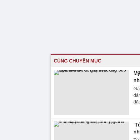
CÙNG CHUYÊN MỤC
Mỹ
nh
Gây
đán
đặc
'T
nh