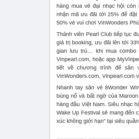
hàng mua vé đại nhạc hội còn 
nhận mã ưu đãi tới 25% để đặt p
50% vé vui chơi VinWonders Ph
Thành viên Pearl Club tiếp tục 
giá trị booking, ưu đãi lên tới 3
gian lưu trú… khi mua combo 
Vinpearl.com, hoặc app MyVinpear
tiết về chương trình để săn
VinWonders.com, Vinpearl.com v
Nhanh tay săn vé 8Wonder Wint
bùng nổ và bất ngờ của Maroon 5
hàng đầu Việt Nam. Siêu nhạc hội 
Wake Up Festival sẽ mang đến ch
xúc không giới hạn” tại siêu quầ