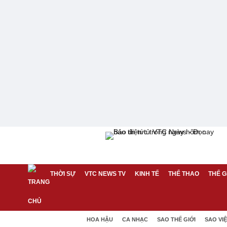
THỜI SỰ
VTC NEWS TV
KINH TẾ
THỂ THAO
THẾ G
HOA HẬU
CA NHẠC
SAO THẾ GIỚI
SAO VI