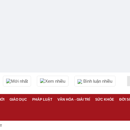
Mới nhất
Xem nhiều
Bình luận nhiều
IỚI
GIÁO DỤC
PHÁP LUẬT
VĂN HÓA - GIẢI TRÍ
SỨC KHỎE
ĐỜI S
ỆT