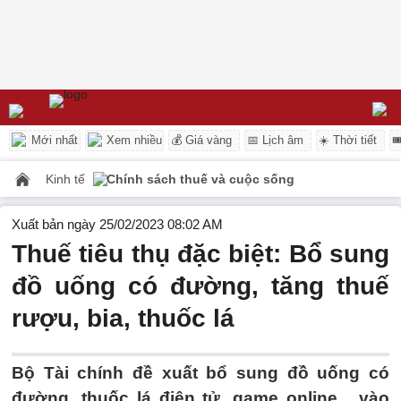
Mới nhất
Xem nhiều
💰 Giá vàng
📅 Lịch âm
☀️ Thời tiết

Kinh tế
Chính sách thuế và cuộc sống
Xuất bản ngày 25/02/2023 08:02 AM
Thuế tiêu thụ đặc biệt: Bổ sung
đồ uống có đường, tăng thuế
rượu, bia, thuốc lá
Bộ Tài chính đề xuất bổ sung đồ uống có
đường, thuốc lá điện tử, game online... vào