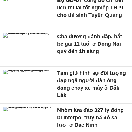
Bộ GD-ĐT công bố chi tiết
lịch thi lại tốt nghiệp THPT
cho thí sinh Tuyên Quang
Cha dượng đánh đập, bắt
bé gái 11 tuổi ở Đồng Nai
quỳ đến 1h sáng
Tạm giữ hình sự đối tượng
đạp ngã người đàn ông
đang chạy xe máy ở Đắk
Lắk
Nhóm lừa đảo 327 tỷ đồng
bị Interpol truy nã đỏ sa
lưới ở Bắc Ninh