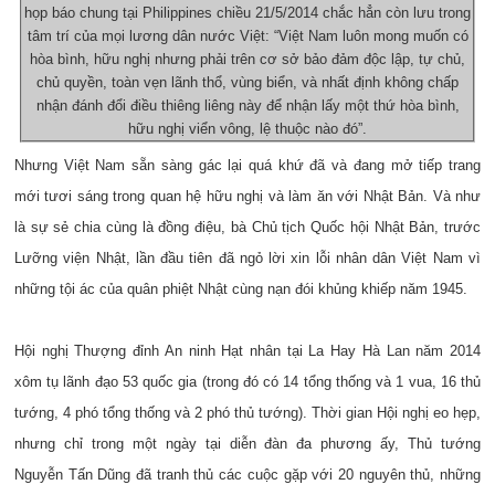
họp báo chung tại Philippines chiều 21/5/2014 chắc hẳn còn lưu trong
tâm trí của mọi lương dân nước Việt: “Việt Nam luôn mong muốn có
hòa bình, hữu nghị nhưng phải trên cơ sở bảo đảm độc lập, tự chủ,
chủ quyền, toàn vẹn lãnh thổ, vùng biển, và nhất định không chấp
nhận đánh đổi điều thiêng liêng này để nhận lấy một thứ hòa bình,
hữu nghị viển vông, lệ thuộc nào đó”.
Nh­ưng Việt Nam sẵn sàng gác lại quá khứ đã và đang mở tiếp trang
mới tươi sáng trong quan hệ hữu nghị và làm ăn với Nhật Bản. Và như
là sự sẻ chia cùng là đồng điệu, bà Chủ tịch Quốc hội Nhật Bản, trước
Lưỡng viện Nhật, lần đầu tiên đã ngỏ lời xin lỗi nhân dân Việt Nam vì
những tội ác của quân phiệt Nhật cùng nạn đói khủng khiếp năm 1945.
Hội nghị Thượng đỉnh An ninh Hạt nhân tại La Hay Hà Lan năm 2014
xôm tụ lãnh đạo 53 quốc gia (trong đó có 14 tổng thống và 1 vua, 16 thủ
tướng, 4 phó tổng thống và 2 phó thủ tướng). Thời gian Hội nghị eo hẹp,
nhưng chỉ trong một ngày tại diễn đàn đa phương ấy, Thủ tướng
Nguyễn Tấn Dũng đã tranh thủ các cuộc gặp với 20 nguyên thủ, những