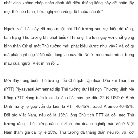
nhất định không chấp nhận đánh đổi điều thiêng liêng này để nhận lấy
một thứ hòa bình, hữu nghị viển vông, lệ thuộc nào đó”.
Người viết bài này đã mạo muội hỏi Thủ tướng sau sự kiện đó rằng,
tâm trạng Thủ tướng khi phát biểu? Thì ông trả lời ngay với chất giọng
bình thản Cứ gì một Thủ tướng mới phát biểu được như vậy? Và có gì
mà phải nghĩ ngợi? Nó nằm lòng lâu nay rồi. Nó ở trong máu mình, trong
máu của người Việt mình rồi…
Mới đây trong buổi Thủ tướng tiếp Chủ tịch Tập đoàn Dầu khí Thái Lan
(PTT) Piyasvasti Amrannad dịp Thủ tướng dự Hội nghị Thượng đỉnh Mê
Kông (PTT đang triển khai dự án nhà máy lọc dầu 22 tỷ USD ở Bình
Định mà tỷ lệ góp vốn dự kiến là PTT 40-45%; Saudi Aramco 40-45%;
Đối tác Việt Nam, nếu có là 15%), ông Chủ tịch PTT đã cố nèo Thủ
tướng rằng, Thủ tướng cần chỉ định cho doanh nghiệp nào đó ở Việt
Nam tham gia cái tỷ lệ 15%. Thủ tướng đã thẳng thắn nêu rõ, với cơ