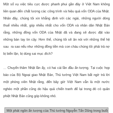
Một số vụ việc tiêu cực được phanh phui gần đây ở Việt Nam không
liên quan đến chất l­ượng các công trình và hiệu quả vốn ODA của Nhật.
Nhân đây, chúng tôi xin khẳng định với các ngài, những ngư­ời đóng
thuế nhiều nhất, góp nhiều nhất cho vốn ODA và nhân dân Nhật Bản
rằng, những đồng vốn ODA của Nhật đã và đang sẽ đư­ợc đặt vào
những bàn tay tin cậy. Hơn thế, chúng tôi sẽ ăn nói với những thế hệ
sau ra sao nếu như những đồng tiền mà con cháu chúng tôi phải trả nợ
bị biển lận, bị dùng sai mục đích?
... Chuyến thăm Nhật lần ấy, có hai cái lần đầu ấn tượng. Tại cuộc họp
báo của Bộ Ngoại giao Nhật Bản, Thủ t­ướng Việt Nam bất ngờ trả lời
một phóng viên Nhật rằng, đến bây giờ Việt Nam vẫn là một nước
nghèo một phần cũng do hậu quả chiến tranh để lại trong đó có quân
phiệt Nhật Bản cũng góp không nhỏ.
Một phát ngôn ấn tượng của Thủ tướng Nguyễn Tấn Dũng trong buổi