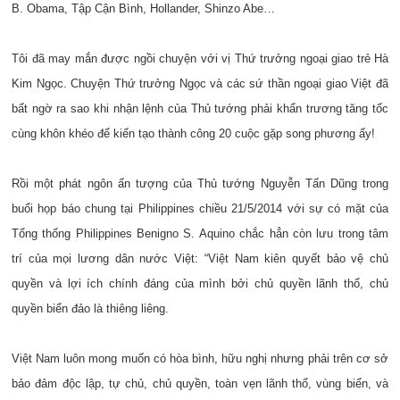
B. Obama, Tập Cận Bình, Hollander, Shinzo Abe…
Tôi đã may mắn được ngồi chuyện với vị Thứ trưởng ngoại giao trẻ Hà
Kim Ngọc. Chuyện Thứ trưởng Ngọc và các sứ thần ngoại giao Việt đã
bất ngờ ra sao khi nhận lệnh của Thủ tướng phải khẩn trương tăng tốc
cùng khôn khéo để kiến tạo thành công 20 cuộc gặp song phương ấy!
Rồi một phát ngôn ấn tượng của Thủ tướng Nguyễn Tấn Dũng trong
buổi họp báo chung tại Philippines chiều 21/5/2014 với sự có mặt của
Tổng thống Philippines Benigno S. Aquino chắc hẳn còn lưu trong tâm
trí của mọi lương dân nước Việt: “Việt Nam kiên quyết bảo vệ chủ
quyền và lợi ích chính đáng của mình bởi chủ quyền lãnh thổ, chủ
quyền biển đảo là thiêng liêng.
Việt Nam luôn mong muốn có hòa bình, hữu nghị nhưng phải trên cơ sở
bảo đảm độc lập, tự chủ, chủ quyền, toàn vẹn lãnh thổ, vùng biển, và