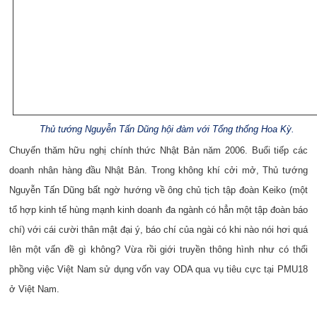
Thủ tướng Nguyễn Tấn Dũng hội đàm với Tổng thống Hoa Kỳ.
Chuyến thăm hữu nghị chính thức Nhật Bản năm 2006. Buổi tiếp các
doanh nhân hàng đầu Nhật Bản. Trong không khí cởi mở, Thủ tướng
Nguyễn Tấn Dũng bất ngờ hư­ớng về ông chủ tịch tập đoàn Keiko (một
tổ hợp kinh tế hùng mạnh kinh doanh đa ngành có hẳn một tập đoàn báo
chí) với cái cư­ời thân mật đại ý, báo chí của ngài có khi nào nói hơi quá
lên một vấn đề gì không? Vừa rồi giới truyền thông hình như­ có thổi
phồng việc Việt Nam sử dụng vốn vay ODA qua vụ tiêu cực tại PMU18
ở Việt Nam.