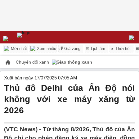
Mới nhất
Xem nhiều
💰 Giá vàng
📅 Lịch âm
☀️ Thời tiết

Chuyển đổi xanh
Giao thông xanh
Xuất bản ngày 17/07/2025 07:05 AM
Thủ đô Delhi của Ấn Độ nói
không với xe máy xăng từ
2026
(VTC News) -
Từ tháng 8/2026, Thủ đô của Ấn
Độ chỉ cho phép đăng ký xe máy điện, đồng