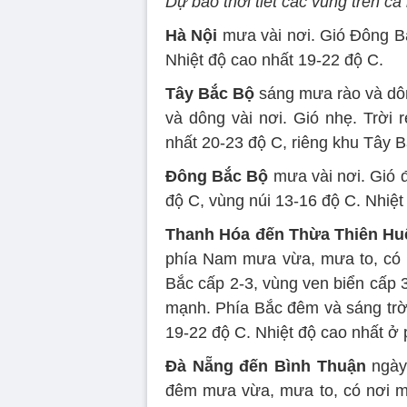
Dự báo thời tiết các vùng trên cả
Hà Nội
mưa vài nơi. Gió Đông Bắc
Nhiệt độ cao nhất 19-22 độ C.
Tây Bắc Bộ
sáng mưa rào và dôn
và dông vài nơi. Gió nhẹ. Trời 
nhất 20-23 độ C, riêng khu Tây B
Đông Bắc Bộ
mưa vài nơi. Gió đ
độ C, vùng núi 13-16 độ C. Nhiệt
Thanh Hóa đến Thừa Thiên Hu
phía Nam mưa vừa, mưa to, có nơ
Bắc cấp 2-3, vùng ven biển cấp 3
mạnh. Phía Bắc đêm và sáng trời 
19-22 độ C. Nhiệt độ cao nhất ở
Đà Nẵng đến Bình Thuận
ngày 
đêm mưa vừa, mưa to, có nơi mư