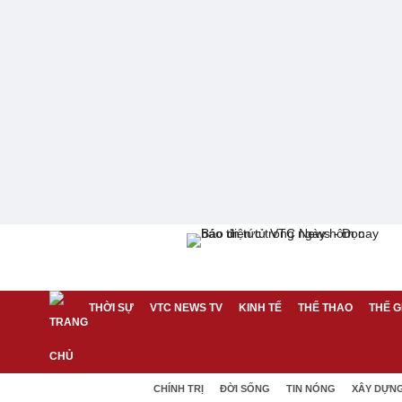
THỜI SỰ
VTC NEWS TV
KINH TẾ
THỂ THAO
THẾ G
CHÍNH TRỊ
ĐỜI SỐNG
TIN NÓNG
XÂY DỰN