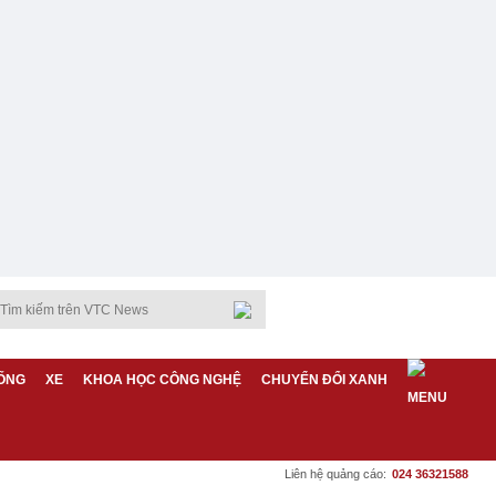
ỐNG
XE
KHOA HỌC CÔNG NGHỆ
CHUYỂN ĐỔI XANH
Liên hệ quảng cáo:
024 36321588