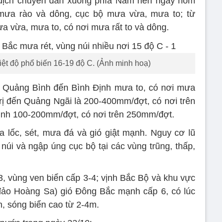
 dịch chuyển dần xuống phía Nam nên ngày hôm
mưa rào và dông, cục bộ mưa vừa, mưa to; từ
 vừa, mưa to, có nơi mưa rất to và dông.
iệt độ phổ biến 16-19 độ C. (Ảnh minh hoạ)
ừ Quảng Bình đến Bình Định mưa to, có nơi mưa
rị đến Quảng Ngãi là 200-400mm/đợt, có nơi trên
nh 100-200mm/đợt, có nơi trên 250mm/đợt.
 lốc, sét, mưa đá và gió giật mạnh. Nguy cơ lũ
 núi và ngập úng cục bộ tại các vùng trũng, thấp,
3, vùng ven biển cấp 3-4; vịnh Bắc Bộ và khu vực
ảo Hoàng Sa) gió Đông Bắc mạnh cấp 6, có lúc
h, sóng biển cao từ 2-4m.