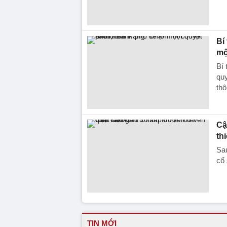
Bí
mộ
Bí
quy
thô
Cậ
th
Sau
cổ 
TIN MỚI