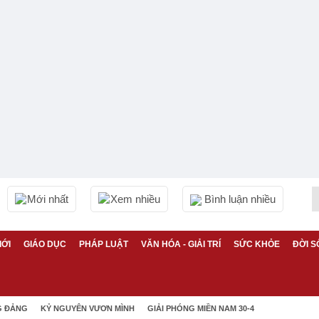
Mới nhất
Xem nhiều
Bình luận nhiều
IỚI
GIÁO DỤC
PHÁP LUẬT
VĂN HÓA - GIẢI TRÍ
SỨC KHỎE
ĐỜI S
G ĐẢNG
KỶ NGUYÊN VƯƠN MÌNH
GIẢI PHÓNG MIỀN NAM 30-4