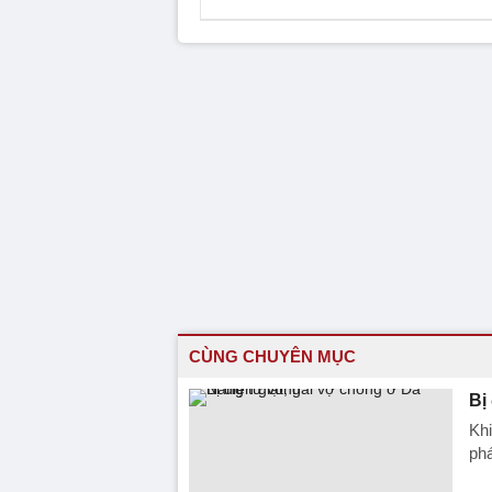
CÙNG CHUYÊN MỤC
Bị
Khi
phá