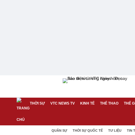
THỜI SỰ
VTC NEWS TV
KINH TẾ
THỂ THAO
THẾ G
QUÂN SỰ
THỜI SỰ QUỐC TẾ
TƯ LIỆU
TIN 