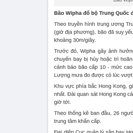
Bão Wipha đổ bộ Trung Quốc đ
Theo truyền hình trung ương Tru
(giờ địa phương), bão đã suy yếu
khoảng 30m/giây.
Trước đó, Wipha gây ảnh hưởng
chuyến bay bị hủy hoặc trì hoãn
cảnh báo bão cấp 10 - mức cao n
Lượng mưa đo được có lúc vượt 
Khu vực phía bắc Hong Kong, giá
nhất. Đài quan sát Hong Kong cả
giờ tới.
Theo thống kê ban đầu, 26 người
trung tâm khẩn cấp.
Đại diện Cục quản lý sân bay Ho