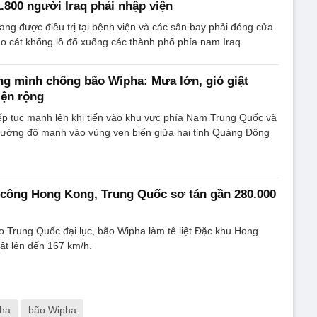
1.800 người Iraq phải nhập viện
ng được điều trị tại bệnh viện và các sân bay phải đóng cửa
ão cát khổng lồ đổ xuống các thành phố phía nam Iraq.
g mình chống bão Wipha: Mưa lớn, gió giật
iện rộng
ếp tục mạnh lên khi tiến vào khu vực phía Nam Trung Quốc và
 cường độ mạnh vào vùng ven biển giữa hai tỉnh Quảng Đông
 công Hong Kong, Trung Quốc sơ tán gần 280.000
o Trung Quốc đại lục, bão Wipha làm tê liệt Đặc khu Hong
iật lên đến 167 km/h.
ha
bão Wipha