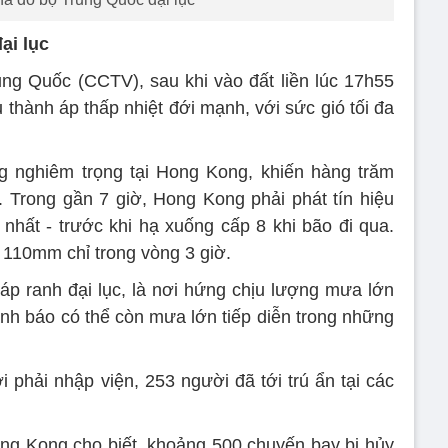
ại lục
ng Quốc (CCTV), sau khi vào đất liền lúc 17h55
 thành áp thấp nhiệt đới mạnh, với sức gió tối đa
 nghiêm trọng tại Hong Kong, khiến hàng trăm
. Trong gần 7 giờ, Hong Kong phải phát tín hiệu
hất - trước khi hạ xuống cấp 8 khi bão đi qua.
110mm chỉ trong vòng 3 giờ.
p ranh đại lục, là nơi hứng chịu lượng mưa lớn
nh báo có thể còn mưa lớn tiếp diễn trong những
 phải nhập viện, 253 người đã tới trú ẩn tại các
ng Kong cho biết, khoảng 500 chuyến bay bị hủy