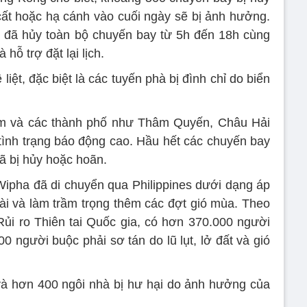
ất hoặc hạ cánh vào cuối ngày sẽ bị ảnh hưởng.
 đã hủy toàn bộ chuyến bay từ 5h đến 18h cùng
hỗ trợ đặt lại lịch.
iệt, đặc biệt là các tuyến phà bị đình chỉ do biển
m và các thành phố như Thâm Quyến, Châu Hải
ình trạng báo động cao. Hầu hết các chuyến bay
ã bị hủy hoặc hoãn.
ipha đã di chuyển qua Philippines dưới dạng áp
dài và làm trầm trọng thêm các đợt gió mùa. Theo
ủi ro Thiên tai Quốc gia, có hơn 370.000 người
0 người buộc phải sơ tán do lũ lụt, lở đất và gió
và hơn 400 ngôi nhà bị hư hại do ảnh hưởng của