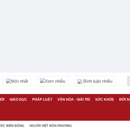
Mới nhất
Xem nhiều
Bình luận nhiều
IỚI
GIÁO DỤC
PHÁP LUẬT
VĂN HÓA - GIẢI TRÍ
SỨC KHỎE
ĐỜI S
TỨC BIỂN ĐÔNG
NGƯỜI VIỆT BỐN PHƯƠNG