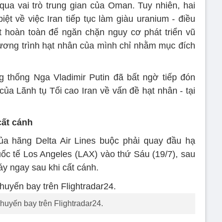
ua vai trò trung gian của Oman. Tuy nhiên, hai
ệt về việc Iran tiếp tục làm giàu uranium - điều
oàn toàn để ngăn chặn nguy cơ phát triển vũ
hương trình hạt nhân của mình chỉ nhằm mục đích
 thống Nga Vladimir Putin đã bất ngờ tiếp đón
 của Lãnh tụ Tối cao Iran về vấn đề hạt nhân - tại
cất cánh
a hãng Delta Air Lines buộc phải quay đầu hạ
c tế Los Angeles (LAX) vào thứ Sáu (19/7), sau
áy ngay sau khi cất cánh.
huyến bay trên Flightradar24.