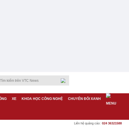
ỐNG
XE
KHOA HỌC CÔNG NGHỆ
CHUYỂN ĐỔI XANH
Liên hệ quảng cáo:
024 36321588