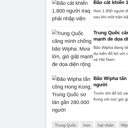
Bão cát khiến 
Hơn 1.800 người đa
sau khi một trận b
Trung Quốc căn
mạnh đe dọa d
Bão Wipha đang ti
dự kiến đổ bộ với
và Hải Nam.
Bão Wipha tấn
người
Trước khi đổ bộ và
Kong với sức gió g
Trung Quốc
Iran
hạt nhân
Wip