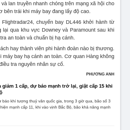
t và lan truyền nhanh chóng trên mạng xã hội cho
ơ bên trái khi máy bay đang lấy độ cao.
 Flightradar24, chuyến bay DL446 khởi hành từ
g lại qua khu vực Downey và Paramount sau khi
tra an toàn và chuẩn bị hạ cánh.
ách hay thành viên phi hành đoàn nào bị thương.
hi máy bay hạ cánh an toàn. Cơ quan Hàng không
iều tra nguyên nhân sự cố.
PHƯƠNG ANH
 giảm 1 cấp, dự báo mạnh trở lại, giật cấp 15 khi
ộ
báo khí tượng thuỷ văn quốc gia, trong 3 giờ qua, bão số 3
 hiện mạnh cấp 11, khi vào vịnh Bắc Bộ, bão khả năng mạnh