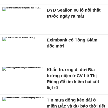
BYD Sealion 08 lộ nội thất
trước ngày ra mắt
Eximbank có Tổng Giám
đốc mới
Khẩn trương di dời Bia
tưởng niệm ở CV Lê Thị
Riêng để tìm kiếm hài cốt
liệt sĩ
Tin mưa dông kéo dài ở
miền Bắc và dự báo thời tiết