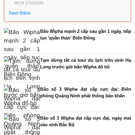
06:55 27/11/2025
Xem thêm
Bão Wipha mạnh 2 cấp sau gần 1 ngày, tiếp
tục 'quần thảo' Biển Đông
Tạm dừng tất cả tour du lịch trên vịnh Hạ
Long trước giờ bão Wipha đổ bộ
Bão số 3 Wipha đạt cấp cực đại: Biên
phòng Quảng Ninh phát thông báo khẩn
Bão số 3 Wipha đạt cấp cực đại, ngày mai
vào vịnh Bắc Bộ