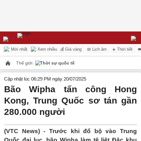
Mới nhất
Xem nhiều
💰 Giá vàng
📅 Lịch âm
☀️ Thời tiết

Thế giới
Thời sự quốc tế
Cập nhật lúc 06:29 PM ngày 20/07/2025
Bão Wipha tấn công Hong
Kong, Trung Quốc sơ tán gần
280.000 người
(VTC News) -
Trước khi đổ bộ vào Trung
Quốc đại lục, bão Wipha làm tê liệt Đặc khu