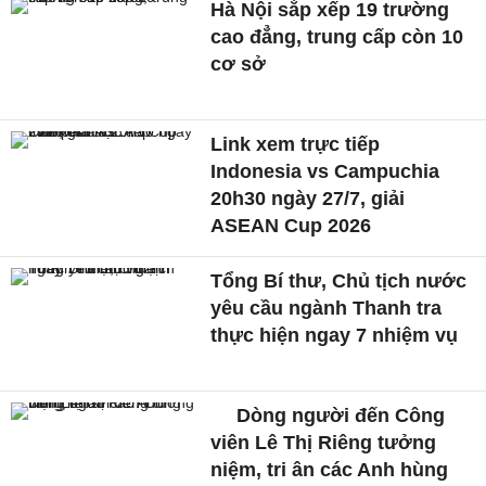
Hà Nội sắp xếp 19 trường
cao đẳng, trung cấp còn 10
cơ sở
Link xem trực tiếp
Indonesia vs Campuchia
20h30 ngày 27/7, giải
ASEAN Cup 2026
Tổng Bí thư, Chủ tịch nước
yêu cầu ngành Thanh tra
thực hiện ngay 7 nhiệm vụ
Dòng người đến Công
viên Lê Thị Riêng tưởng
niệm, tri ân các Anh hùng