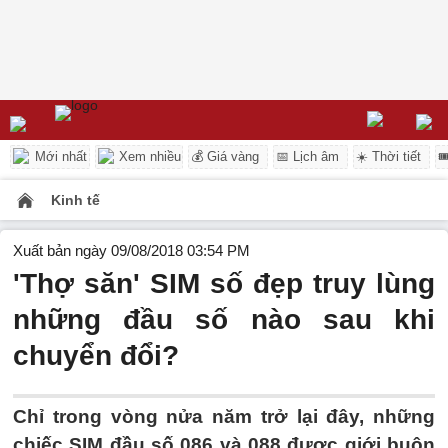
Mới nhất
Xem nhiều
💰 Giá vàng
📅 Lịch âm
☀️ Thời tiết

Kinh tế
Xuất bản ngày 09/08/2018 03:54 PM
'Thợ săn' SIM số đẹp truy lùng
những đầu số nào sau khi
chuyển đổi?
Chỉ trong vòng nửa năm trở lại đây, những
chiếc SIM đầu số 086 và 088 được giới buôn