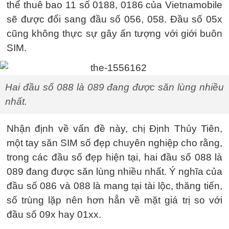
thể thuê bao 11 số 0188, 0186 của Vietnamobile
sẽ được đổi sang đầu số 056, 058. Đầu số 05x
cũng không thực sự gây ấn tượng với giới buôn
SIM.
Hai đầu số 088 là 089 đang được săn lùng nhiều
nhất.
Nhận định về vấn đề này, chị Định Thủy Tiên,
một tay săn SIM số đẹp chuyên nghiệp cho rằng,
trong các đầu số đẹp hiện tại, hai đầu số 088 là
089 đang được săn lùng nhiều nhất. Ý nghĩa của
đầu số 086 và 088 là mang tại tài lộc, thăng tiến,
số trùng lặp nên hơn hẳn về mặt giá trị so với
đầu số 09x hay 01xx.