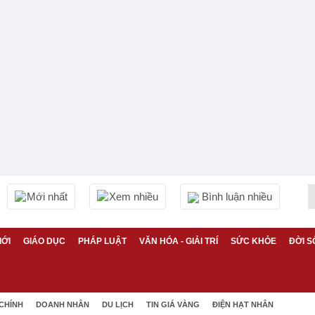
Mới nhất
Xem nhiều
Bình luận nhiều
IỚI
GIÁO DỤC
PHÁP LUẬT
VĂN HÓA - GIẢI TRÍ
SỨC KHỎE
ĐỜI S
 CHÍNH
DOANH NHÂN
DU LỊCH
TIN GIÁ VÀNG
ĐIỆN HẠT NHÂN