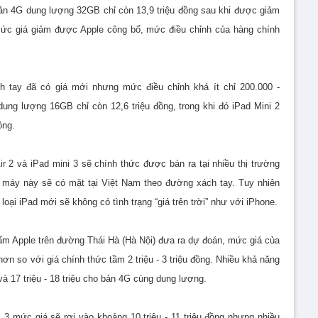
bản 4G dung lượng 32GB chỉ còn 13,9 triệu đồng sau khi được giảm
o mức giá giảm được Apple công bố, mức điều chỉnh của hàng chính
h tay đã có giá mới nhưng mức điều chỉnh khá ít chỉ 200.000 -
dung lượng 16GB chỉ còn 12,6 triệu đồng, trong khi đó iPad Mini 2
ồng.
ir 2 và iPad mini 3 sẽ chính thức được bán ra tại nhiều thị trường
ác máy này sẽ có mặt tại Việt Nam theo đường xách tay. Tuy nhiên
oại iPad mới sẽ không có tình trạng “giá trên trời” như với iPhone.
m Apple trên đường Thái Hà (Hà Nội) đưa ra dự đoán, mức giá của
hơn so với giá chính thức tầm 2 triệu - 3 triệu đồng. Nhiều khả năng
và 17 triệu - 18 triệu cho bản 4G cùng dung lượng.
3 mức giá sẽ rơi vào khoảng 10 triệu - 11 triệu đồng nhưng nhiều