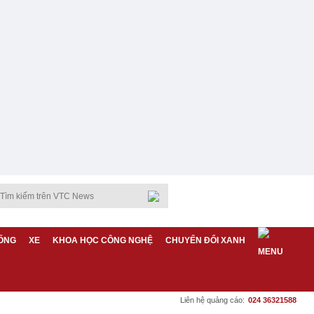
ỐNG
XE
KHOA HỌC CÔNG NGHỆ
CHUYỂN ĐỔI XANH
Liên hệ quảng cáo:
024 36321588