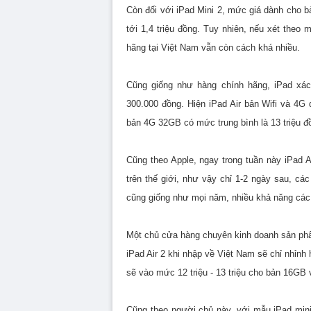
Còn đối với iPad Mini 2, mức giá dành cho 
tới 1,4 triệu đồng. Tuy nhiên, nếu xét the
hãng tại Việt Nam vẫn còn cách khá nhiều.
Cũng giống như hàng chính hãng, iPad xác
300.000 đồng. Hiện iPad Air bản Wifi và 4G 
bản 4G 32GB có mức trung bình là 13 triệu đ
Cũng theo Apple, ngay trong tuần này iPad A
trên thế giới, như vậy chỉ 1-2 ngày sau, c
cũng giống như mọi năm, nhiều khả năng các l
Một chủ cửa hàng chuyên kinh doanh sản phẩ
iPad Air 2 khi nhập về Việt Nam sẽ chỉ nhỉnh 
sẽ vào mức 12 triệu - 13 triệu cho bản 16GB 
Cũng theo người chủ này, với mẫu iPad mini 