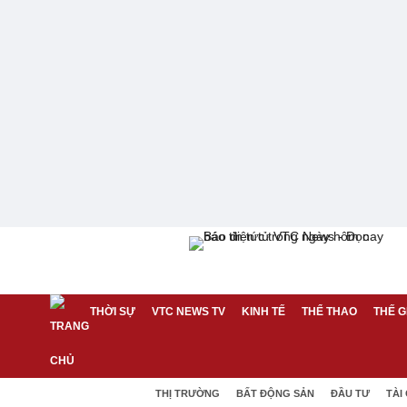
THỜI SỰ
VTC NEWS TV
KINH TẾ
THỂ THAO
THẾ G
THỊ TRƯỜNG
BẤT ĐỘNG SẢN
ĐẦU TƯ
TÀI