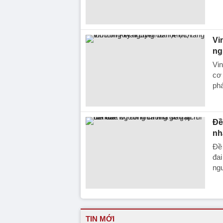
Vi
ng
Vin
cơ 
phá
Đề
nh
Đề 
đai
ngư
TIN MỚI