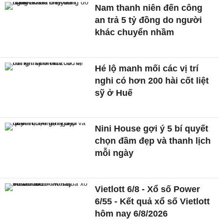
Nam thanh niên đến công
an trả 5 tỷ đồng do người
khác chuyển nhầm
Hé lộ manh mối các vị trí
nghi có hơn 200 hài cốt liệt
sỹ ở Huế
Nini House gợi ý 5 bí quyết
chọn đầm đẹp và thanh lịch
mỗi ngày
Vietlott 6/8 - Xổ số Power
6/55 - Kết quả xổ số Vietlott
hôm nay 6/8/2026