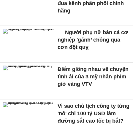
đua kênh phân phối chính
hãng
Người phụ nữ bán cả cơ
nghiệp 'gánh’ chồng qua
cơn đột quỵ
Điểm giống nhau về chuyện
tình ái của 3 mỹ nhân phim
giờ vàng VTV
Vì sao chủ tịch công ty từng
'nổ' chi 100 tỷ USD làm
đường sắt cao tốc bị bắt?