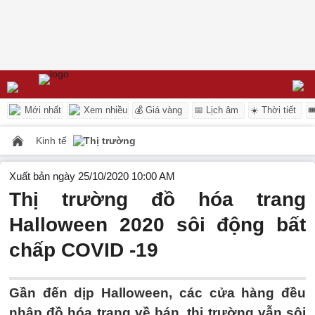
Mới nhất
Xem nhiều
💰 Giá vàng
📅 Lịch âm
☀️ Thời tiết

Kinh tế
Thị trường
Xuất bản ngày 25/10/2020 10:00 AM
Thị trường đồ hóa trang
Halloween 2020 sôi động bất
chấp COVID -19
Gần đến dịp Halloween, các cửa hàng đều
nhập đồ hóa trang về bán, thị trường vẫn sôi