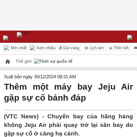
Mới nhất
Xem nhiều
💰 Giá vàng
📅 Lịch âm
☀️ Thời tiết

Thế giới
Thời sự quốc tế
Xuất bản ngày 30/12/2024 08:31 AM
Thêm một máy bay Jeju Air
gặp sự cố bánh đáp
(VTC News) -
Chuyến bay của hãng hàng
không Jeju Air phải quay trở lại sân bay do
gặp sự cố ở càng hạ cánh.