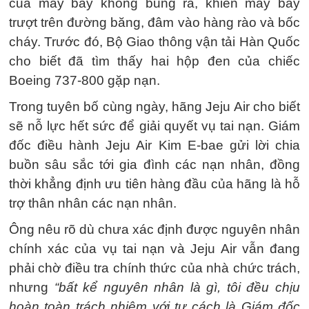
của máy bay không bung ra, khiến máy bay
trượt trên đường băng, đâm vào hàng rào và bốc
cháy. Trước đó, Bộ Giao thông vận tải Hàn Quốc
cho biết đã tìm thấy hai hộp đen của chiếc
Boeing 737-800 gặp nạn.
Trong tuyên bố cùng ngày, hãng Jeju Air cho biết
sẽ nỗ lực hết sức để giải quyết vụ tai nạn. Giám
đốc điều hành Jeju Air Kim E-bae gửi lời chia
buồn sâu sắc tới gia đình các nạn nhân, đồng
thời khẳng định ưu tiên hàng đầu của hãng là hỗ
trợ thân nhân các nạn nhân.
Ông nêu rõ dù chưa xác định được nguyên nhân
chính xác của vụ tai nạn và Jeju Air vẫn đang
phải chờ điều tra chính thức của nhà chức trách,
nhưng
“bất kể nguyên nhân là gì, tôi đều chịu
hoàn toàn trách nhiệm với tư cách là Giám đốc