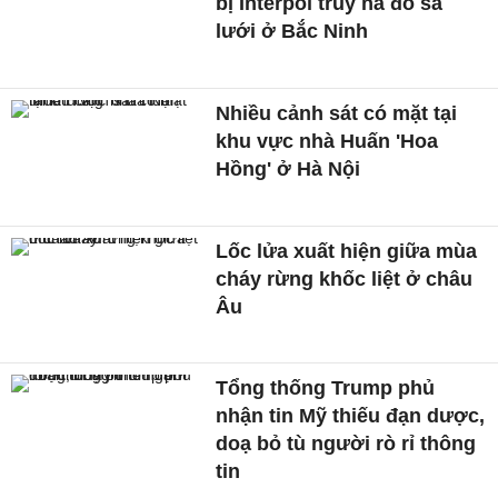
bị Interpol truy nã đỏ sa
lưới ở Bắc Ninh
Nhiều cảnh sát có mặt tại
khu vực nhà Huấn 'Hoa
Hồng' ở Hà Nội
Lốc lửa xuất hiện giữa mùa
cháy rừng khốc liệt ở châu
Âu
Tổng thống Trump phủ
nhận tin Mỹ thiếu đạn dược,
doạ bỏ tù người rò rỉ thông
tin