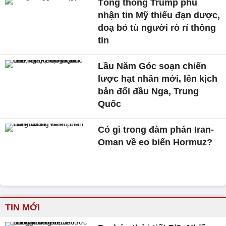
Tổng thống Trump phủ
nhận tin Mỹ thiếu đạn dược,
doạ bỏ tù người rò rỉ thông
tin
Lầu Năm Góc soạn chiến
lược hạt nhân mới, lên kịch
bản đối đầu Nga, Trung
Quốc
Có gì trong đàm phán Iran-
Oman về eo biển Hormuz?
TIN MỚI