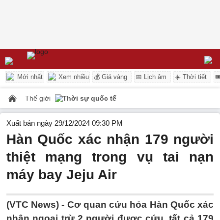
Mới nhất
Xem nhiều
💰 Giá vàng
📅 Lịch âm
☀️ Thời tiết

Thế giới
Thời sự quốc tế
Xuất bản ngày 29/12/2024 09:30 PM
Hàn Quốc xác nhận 179 người
thiệt mạng trong vụ tai nạn
máy bay Jeju Air
(VTC News) -
Cơ quan cứu hỏa Hàn Quốc xác
nhận ngoại trừ 2 người được cứu, tất cả 179