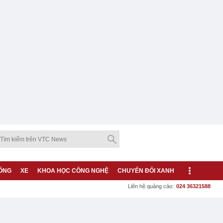
ỐNG
XE
KHOA HỌC CÔNG NGHỆ
CHUYỂN ĐỔI XANH
Liên hệ quảng cáo:
024 36321588