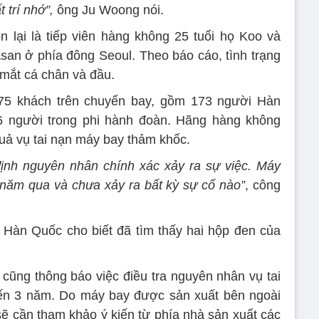
 trí nhớ”,
ông Ju Woong nói.
n lại là tiếp viên hàng không 25 tuổi họ Koo và
 Asan ở phía đông Seoul. Theo báo cáo, tình trạng
 mắt cá chân và đầu.
75 khách trên chuyến bay, gồm 173 người Hàn
6 người trong phi hành đoàn. Hãng hàng không
quả vụ tai nạn máy bay thảm khốc.
định nguyên nhân chính xác xảy ra sự việc. Máy
 năm qua và chưa xảy ra bất kỳ sự cố nào”
, công
 Hàn Quốc cho biết đã tìm thấy hai hộp đen của
cũng thông báo việc điều tra nguyên nhân vụ tai
đến 3 năm. Do máy bay được sản xuất bên ngoài
sẽ cần tham khảo ý kiến từ phía nhà sản xuất các