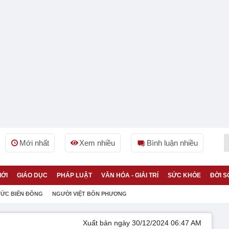
Mới nhất
Xem nhiều
Bình luận nhiều
IỚI
GIÁO DỤC
PHÁP LUẬT
VĂN HÓA - GIẢI TRÍ
SỨC KHỎE
ĐỜI S
TỨC BIỂN ĐÔNG
NGƯỜI VIỆT BỐN PHƯƠNG
Xuất bản ngày 30/12/2024 06:47 AM