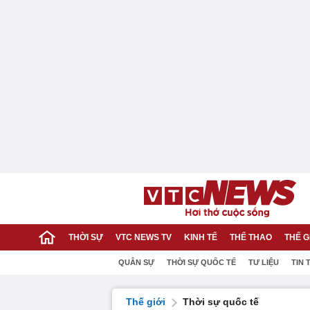
THỜI SỰ
VTC NEWS TV
KINH TẾ
THỂ THAO
THẾ G
QUÂN SỰ
THỜI SỰ QUỐC TẾ
TƯ LIỆU
TIN 
Thế giới
Thời sự quốc tế