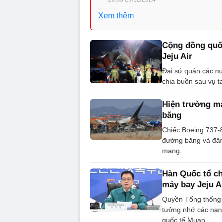
Xem thêm
Cộng đồng quốc
Jeju Air
Đại sứ quán các nư
chia buồn sau vụ t
Hiện trường má
băng
Chiếc Boeing 737-8
đường băng và đâm
mạng.
Hàn Quốc tổ c
máy bay Jeju A
Quyền Tổng thống 
tưởng nhớ các nạn 
quốc tế Muan.