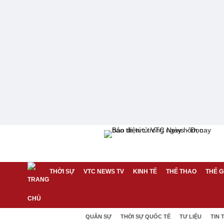
THỜI SỰ
VTC NEWS TV
KINH TẾ
THỂ THAO
THẾ G
QUÂN SỰ
THỜI SỰ QUỐC TẾ
TƯ LIỆU
TIN 