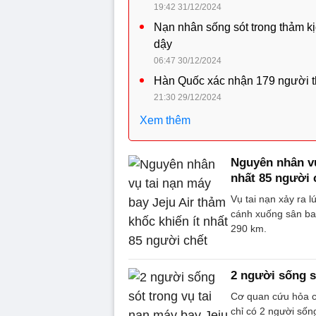
19:42 31/12/2024
Nạn nhân sống sót trong thảm kị
dậy
06:47 30/12/2024
Hàn Quốc xác nhận 179 người thi
21:30 29/12/2024
Xem thêm
Nguyên nhân vụ
nhất 85 người 
Vụ tai nạn xảy ra 
cánh xuống sân ba
290 km.
2 người sống s
Cơ quan cứu hỏa ch
chỉ có 2 người sống