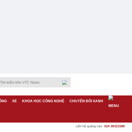
ỐNG
XE
KHOA HỌC CÔNG NGHỆ
CHUYỂN ĐỔI XANH
Liên hệ quảng cáo:
024 36321588