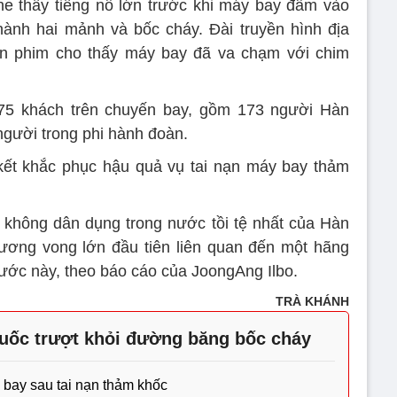
e thấy tiếng nổ lớn trước khi máy bay đâm vào
ành hai mảnh và bốc cháy. Đài truyền hình địa
n phim cho thấy máy bay đã va chạm với chim
75 khách trên chuyến bay, gồm 173 người Hàn
người trong phi hành đoàn.
kết khắc phục hậu quả vụ tai nạn máy bay thảm
không dân dụng trong nước tồi tệ nhất của Hàn
ương vong lớn đầu tiên liên quan đến một hãng
nước này, theo báo cáo của JoongAng Ilbo.
TRÀ KHÁNH
uốc trượt khỏi đường băng bốc cháy
 bay sau tai nạn thảm khốc