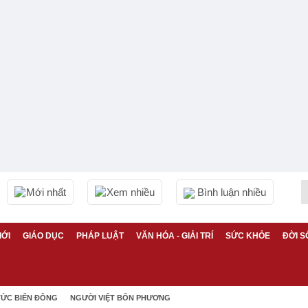
Mới nhất
Xem nhiều
Bình luận nhiều
IỚI
GIÁO DỤC
PHÁP LUẬT
VĂN HÓA - GIẢI TRÍ
SỨC KHỎE
ĐỜI S
TỨC BIỂN ĐÔNG
NGƯỜI VIỆT BỐN PHƯƠNG