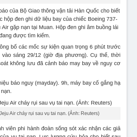
áo của Bộ Giao thông vận tải Hàn Quốc cho biết
ợc hộp đen ghi dữ liệu bay của chiếc Boeing 737-
 Air gặp nạn tại Muan. Hộp đen ghi âm buồng lái
đang được tìm kiếm.
ng bố các mốc sự kiện quan trọng 6 phút trước
 vào sáng 29/12 (giờ địa phương). Cụ thể, thời
soát không lưu đã cảnh báo may bay về nguy cơ
 hiệu báo nguy (mayday). 9h, máy bay cố gắng hạ
 nạn.
ju Air cháy rụi sau vụ tai nạn. (Ảnh: Reuters)
nh viên phi hành đoàn sống sót xác nhận các giả
của vụ tai nạn. Lực lượng cứu hỏa cho biết sau