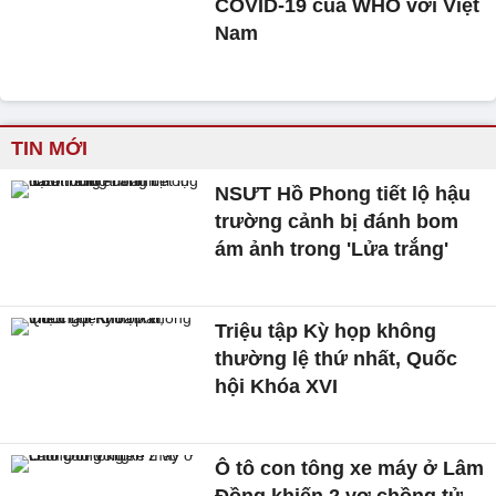
COVID-19 của WHO với Việt
Nam
TIN MỚI
NSƯT Hồ Phong tiết lộ hậu
trường cảnh bị đánh bom
ám ảnh trong 'Lửa trắng'
Triệu tập Kỳ họp không
thường lệ thứ nhất, Quốc
hội Khóa XVI
Ô tô con tông xe máy ở Lâm
Đồng khiến 2 vợ chồng tử