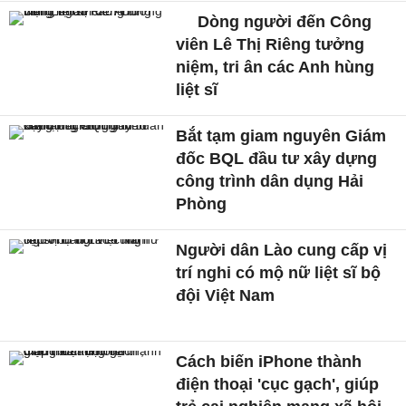
Dòng người đến Công
viên Lê Thị Riêng tưởng
niệm, tri ân các Anh hùng
liệt sĩ
Bắt tạm giam nguyên Giám
đốc BQL đầu tư xây dựng
công trình dân dụng Hải
Phòng
Người dân Lào cung cấp vị
trí nghi có mộ nữ liệt sĩ bộ
đội Việt Nam
Cách biến iPhone thành
điện thoại 'cục gạch', giúp