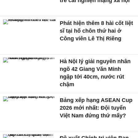
trẻ cai nghiện mạng xã hội
Phát hiện thêm 8 hài cốt liệt
sĩ tại hố chôn thứ hai ở
Công viên Lê Thị Riêng
Hà Nội lý giải nguyên nhân
ngõ 42 Giang Văn Minh
ngập tới 40cm, nước rút
chậm
Bảng xếp hạng ASEAN Cup
2026 mới nhất: Đội tuyển
Việt Nam đứng thứ mấy?