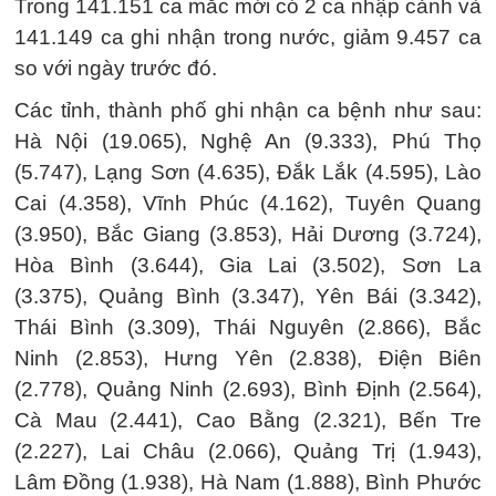
Trong 141.151 ca mắc mới có 2 ca nhập cảnh và
141.149 ca ghi nhận trong nước, giảm 9.457 ca
so với ngày trước đó.
Các tỉnh, thành phố ghi nhận ca bệnh như sau:
Hà Nội (19.065), Nghệ An (9.333), Phú Thọ
(5.747), Lạng Sơn (4.635), Đắk Lắk (4.595), Lào
Cai (4.358), Vĩnh Phúc (4.162), Tuyên Quang
(3.950), Bắc Giang (3.853), Hải Dương (3.724),
Hòa Bình (3.644), Gia Lai (3.502), Sơn La
(3.375), Quảng Bình (3.347), Yên Bái (3.342),
Thái Bình (3.309), Thái Nguyên (2.866), Bắc
Ninh (2.853), Hưng Yên (2.838), Điện Biên
(2.778), Quảng Ninh (2.693), Bình Định (2.564),
Cà Mau (2.441), Cao Bằng (2.321), Bến Tre
(2.227), Lai Châu (2.066), Quảng Trị (1.943),
Lâm Đồng (1.938), Hà Nam (1.888), Bình Phước