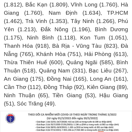
(1.812), Bắc Kạn (1.809), Vĩnh Long (1.760), Hà
Giang (1.760), Nam Định (1.634), TP.HCM
(1.462), Trà Vinh (1.353), Tây Ninh (1.266), Phú
Yên (1.213), Đắk Nông (1.196), Bình Dương
(1.175), Ninh Bình (1.118), Kon Tum (1.051),
Thanh Hóa (918), Bà Rịa - Vũng Tàu (823), Đà
Nẵng (765), Khánh Hòa (751), Hải Phòng (613),
Thừa Thiên Huế (600), Quảng Ngãi (585), Bình
Thuận (518), Quảng Nam (331), Bạc Liêu (267),
An Giang (175), Đồng Nai (165), Long An (161),
Cần Thơ (112), Đồng Tháp (92), Kiên Giang (89),
Ninh Thuận (65), Tiền Giang (53), Hậu Giang
(51), Sóc Trăng (49).