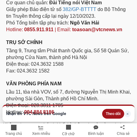
Cơ quan chủ quản:
Đài Tiếng nói Việt Nam
Giấy phép Báo điện tử số
382/GP-BTTTT
do Bộ Thông
tin Truyền thông cấp lại ngày 12/10/2023.
Phó Tổng biên tập phụ trách:
Ngô Văn Hải
Hotline:
0855.911.911
| Email:
toasoan@vtcnews.vn
TRỤ SỞ CHÍNH
Tầng 9, Trung tâm Phát thanh Quốc gia, Số 58 Quán Sứ,
phường Cửa Nam, thành phố Hà Nội
Điện thoại: 024.3632 1588
Fax: 024.3632 1582
VĂN PHÒNG PHÍA NAM
Lầu 11, tòa nhà VOV, số 7, đường Nguyễn Thị Minh Khai,
phường Sài Gòn, Thành phố Hồ Chí Minh.
Điện thoại: 028.3811 1705
Hotline:
094.884.8186
Nhận tin VTC News trên Google
×
Theo dõi
Không được sao chép lại bất kỳ thông tin nào từ website
này khi chưa có sự đồng ý bằng văn bản của Báo Điện tử
Trang chủ
Xem nhiều
Bình luận
Chia sẻ
Cỡ chữ