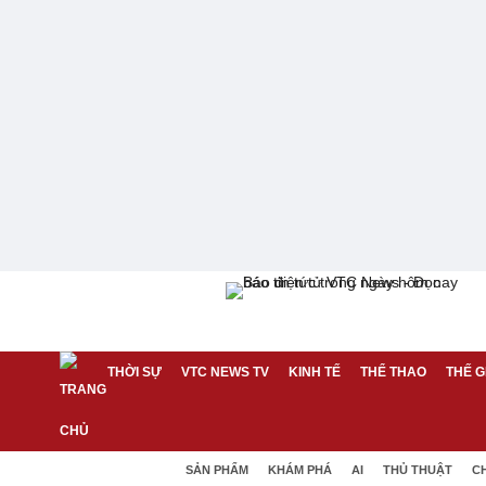
THỜI SỰ
VTC NEWS TV
KINH TẾ
THỂ THAO
THẾ G
SẢN PHẨM
KHÁM PHÁ
AI
THỦ THUẬT
C