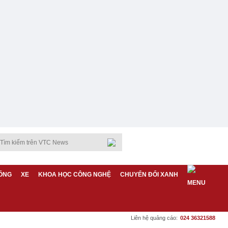
ỐNG
XE
KHOA HỌC CÔNG NGHỆ
CHUYỂN ĐỔI XANH
Liên hệ quảng cáo:
024 36321588