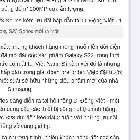
áy được cải thiện. Riêng S23 Ultra còn sở hữu
n bóng đêm” 200MP cực ấn tượng.
axy S23 Series mới ra mắt.
 của những khách hàng mong muốn lên đời điện
i đã mở đặt cọc sản phẩm Galaxy S23 trong thời
hức có mặt tại Việt Nam. Đi kèm với đó là những
hấp dẫn trong giai đoạn pre-order. Việc đặt trước
một suất sở hữu những siêu phẩm mới của nhà
Samsung.
es đang diễn ra tại hệ thống Di Động Việt - một
ên cung cấp các thiết bị công nghệ chính hãng.
ớc S23 dự kiến kéo dài 2 tuần với những ưu đãi,
tặng vô cùng giá trị.
 ra chương trình, nhiều khách hàng đặt cọc sản