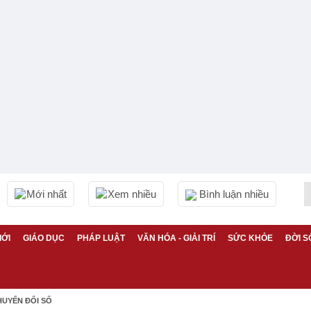
Mới nhất
Xem nhiều
Bình luận nhiều
IỚI
GIÁO DỤC
PHÁP LUẬT
VĂN HÓA - GIẢI TRÍ
SỨC KHỎE
ĐỜI S
HUYỂN ĐỔI SỐ