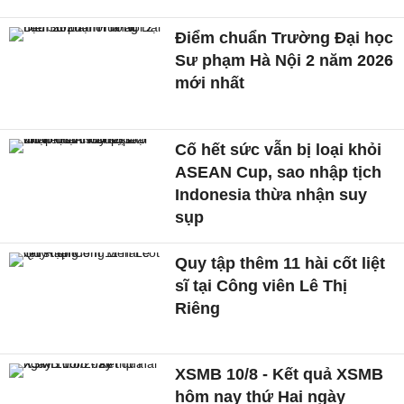
Điểm chuẩn Trường Đại học
Sư phạm Hà Nội 2 năm 2026
mới nhất
Cố hết sức vẫn bị loại khỏi
ASEAN Cup, sao nhập tịch
Indonesia thừa nhận suy
sụp
Quy tập thêm 11 hài cốt liệt
sĩ tại Công viên Lê Thị
Riêng
XSMB 10/8 - Kết quả XSMB
hôm nay thứ Hai ngày