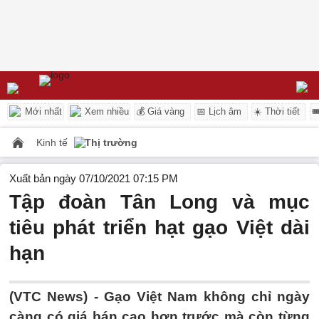
Mới nhất
Xem nhiều
💰 Giá vàng
📅 Lịch âm
☀️ Thời tiết

Kinh tế
Thị trường
Xuất bản ngày 07/10/2021 07:15 PM
Tập đoàn Tân Long và mục
tiêu phát triển hạt gạo Việt dài
hạn
(VTC News) -
Gạo Việt Nam không chỉ ngày
càng có giá bán cao hơn trước mà còn từng