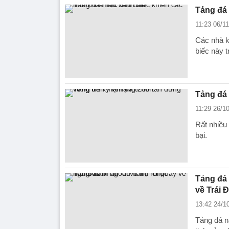
Tảng đá 
11:23 06/1
Các nhà k
biếc này 
Tảng đá 
11:29 26/1
Rất nhiều
bại.
Tảng đá 
về Trái Đ
13:42 24/1
Tảng đá nà