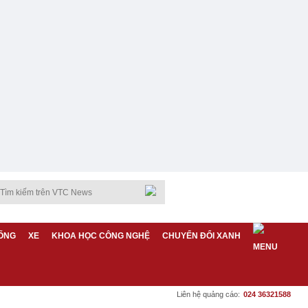
ỐNG
XE
KHOA HỌC CÔNG NGHỆ
CHUYỂN ĐỔI XANH
Liên hệ quảng cáo:
024 36321588