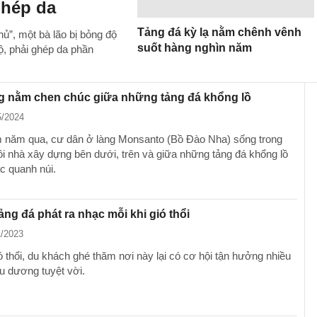
ghép da
Tảng đá kỳ lạ nằm chênh vênh
hủ”, một bà lão bị bỏng độ
suốt hàng nghìn năm
độ, phải ghép da phần
ng nằm chen chúc giữa những tảng đá khổng lồ
5/2024
 năm qua, cư dân ở làng Monsanto (Bồ Đào Nha) sống trong
i nhà xây dựng bên dưới, trên và giữa những tảng đá khổng lồ
c quanh núi.
ng đá phát ra nhạc mỗi khi gió thổi
1/2023
ó thổi, du khách ghé thăm nơi này lại có cơ hội tận hưởng nhiều
du dương tuyệt vời.