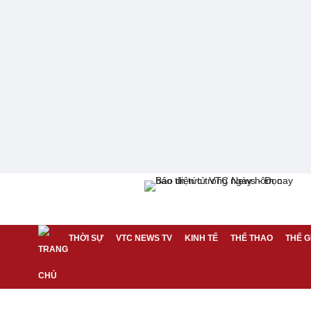
THỜI SỰ
VTC NEWS TV
KINH TẾ
THỂ THAO
THẾ G