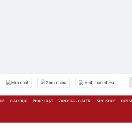
Mới nhất
Xem nhiều
Bình luận nhiều
IỚI
GIÁO DỤC
PHÁP LUẬT
VĂN HÓA - GIẢI TRÍ
SỨC KHỎE
ĐỜI S