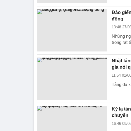
Đào giến
đồng
13:48 27/0
Những ngư
trông rất 
Nhặt tả
gia nói 
11:54 01/0
Tảng đá k
Kỳ lạ tả
chuyển
16:46 09/0