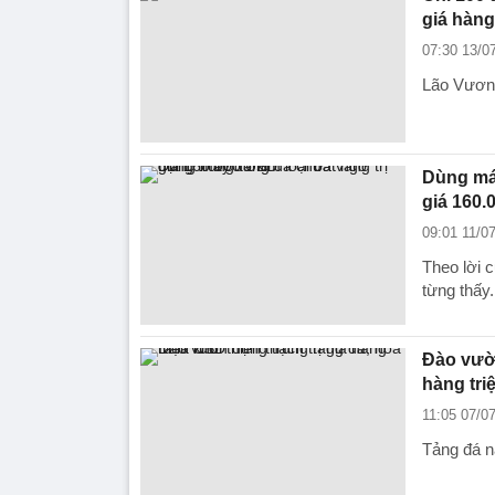
giá hàng
07:30 13/0
Lão Vương
Dùng máy
giá 160
09:01 11/0
Theo lời 
từng thấy.
Đào vườn
hàng tr
11:05 07/0
Tảng đá n