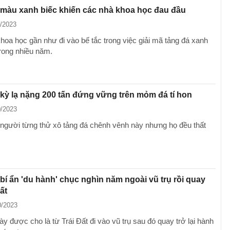
màu xanh biếc khiến các nhà khoa học đau đầu
1/2023
hoa học gần như đi vào bế tắc trong việc giải mã tảng đá xanh
trong nhiều năm.
kỳ lạ nặng 200 tấn đứng vững trên mỏm đá tí hon
0/2023
 người từng thử xô tảng đá chênh vênh này nhưng họ đều thất
bí ẩn 'du hành' chục nghìn năm ngoài vũ trụ rồi quay
ất
0/2023
y được cho là từ Trái Đất đi vào vũ trụ sau đó quay trở lại hành