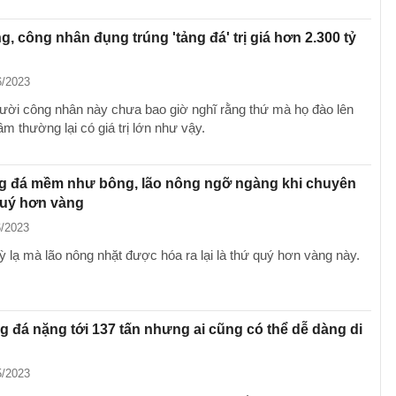
g, công nhân đụng trúng 'tảng đá' trị giá hơn 2.300 tỷ
6/2023
ời công nhân này chưa bao giờ nghĩ rằng thứ mà họ đào lên
tầm thường lại có giá trị lớn như vậy.
ng đá mềm như bông, lão nông ngỡ ngàng khi chuyên
quý hơn vàng
6/2023
ỳ lạ mà lão nông nhặt được hóa ra lại là thứ quý hơn vàng này.
ng đá nặng tới 137 tấn nhưng ai cũng có thể dễ dàng di
5/2023