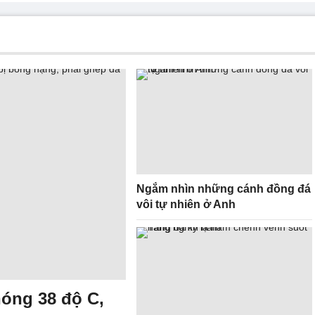
Ngắm nhìn những cánh đồng đá
vôi tự nhiên ở Anh
nóng 38 độ C,