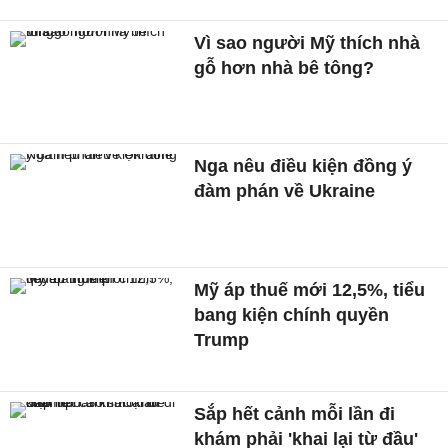
Vì sao người Mỹ thích nhà
gỗ hơn nhà bê tông?
Nga nêu điều kiện đồng ý
đàm phán về Ukraine
Mỹ áp thuế mới 12,5%, tiểu
bang kiện chính quyền
Trump
Sắp hết cảnh mỗi lần đi
khám phải 'khai lại từ đầu'