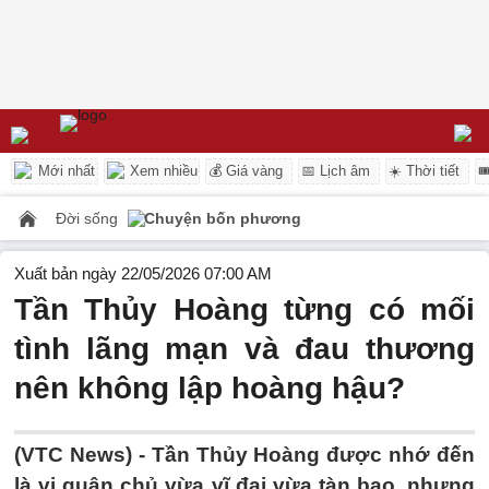
Mới nhất
Xem nhiều
💰 Giá vàng
📅 Lịch âm
☀️ Thời tiết

Đời sống
Chuyện bốn phương
Xuất bản ngày 22/05/2026 07:00 AM
Tần Thủy Hoàng từng có mối
tình lãng mạn và đau thương
nên không lập hoàng hậu?
(VTC News) -
Tần Thủy Hoàng được nhớ đến
là vị quân chủ vừa vĩ đại vừa tàn bạo, nhưng