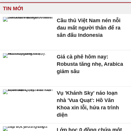
TIN MỚI
Cầu thủ Việt Nam nén nỗi
đau mất người thân để ra
sân đấu Indonesia
Giá cà phê hôm nay:
Robusta tăng nhẹ, Arabica
giảm sâu
Vụ 'Khánh Sky' náo loạn
nhà 'Vua Quạt': Hồ Văn
Khoa xin lỗi, hứa ra trình
diện
Lớp học 0 đồng chứa một