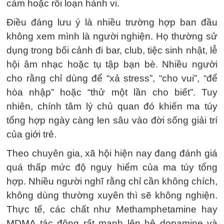
cảm hoặc rối loạn hành vi.
Điều đáng lưu ý là nhiều trường hợp ban đầu
không xem mình là người nghiện. Họ thường sử
dụng trong bối cảnh đi bar, club, tiệc sinh nhật, lễ
hội âm nhạc hoặc tụ tập bạn bè. Nhiều người
cho rằng chỉ dùng để “xả stress”, “cho vui”, “để
hòa nhập” hoặc “thử một lần cho biết”. Tuy
nhiên, chính tâm lý chủ quan đó khiến ma túy
tổng hợp ngày càng len sâu vào đời sống giải trí
của giới trẻ.
Theo chuyên gia, xã hội hiện nay đang đánh giá
quá thấp mức độ nguy hiểm của ma túy tổng
hợp. Nhiều người nghĩ rằng chỉ cần không chích,
không dùng thường xuyên thì sẽ không nghiện.
Thực tế, các chất như Methamphetamine hay
MDMA tác động rất mạnh lên hệ dopamine và