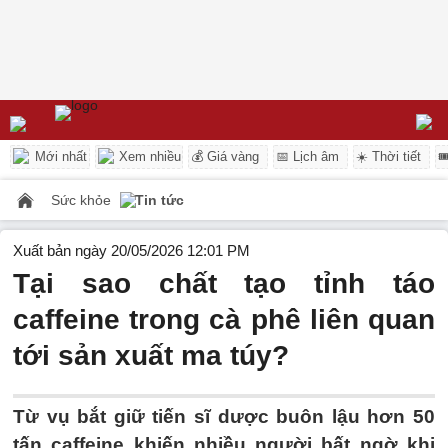
Mới nhất
Xem nhiều
💰 Giá vàng
📅 Lịch âm
☀️ Thời tiết

Sức khỏe
Tin tức
Xuất bản ngày 20/05/2026 12:01 PM
Tại sao chất tạo tỉnh táo
caffeine trong cà phê liên quan
tới sản xuất ma túy?
Từ vụ bắt giữ tiến sĩ dược buôn lậu hơn 50
tấn caffeine khiến nhiều người bất ngờ khi