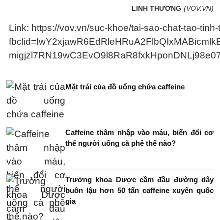
LINH THƯƠNG
(VOV.VN)
Link: https://vov.vn/suc-khoe/tai-sao-chat-tao-ti
fbclid=IwY2xjawR6EdRleHRuA2FlbQIxMABi
migjzl7RN19wC3EvO9l8RaR8fxkHponDNLj98e
Mặt trái của đồ uống chứa caffeine
Caffeine thâm nhập vào máu, biến đổi cơ
thể người uống cà phê thế nào?
Trưởng khoa Dược cầm đầu đường dây
buôn lậu hơn 50 tấn caffeine xuyên quốc
gia