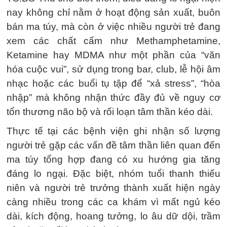
nay không chỉ nằm ở hoạt động sản xuất, buôn
bán ma túy, mà còn ở việc nhiều người trẻ đang
xem các chất cấm như Methamphetamine,
Ketamine hay MDMA như một phần của “văn
hóa cuộc vui”, sử dụng trong bar, club, lễ hội âm
nhạc hoặc các buổi tụ tập để “xả stress”, “hòa
nhập” mà không nhận thức đầy đủ về nguy cơ
tổn thương não bộ và rối loạn tâm thần kéo dài.
Thực tế tại các bệnh viện ghi nhận số lượng
người trẻ gặp các vấn đề tâm thần liên quan đến
ma túy tổng hợp đang có xu hướng gia tăng
đáng lo ngại. Đặc biệt, nhóm tuổi thanh thiếu
niên và người trẻ trưởng thành xuất hiện ngày
càng nhiều trong các ca khám vì mất ngủ kéo
dài, kích động, hoang tưởng, lo âu dữ dội, trầm