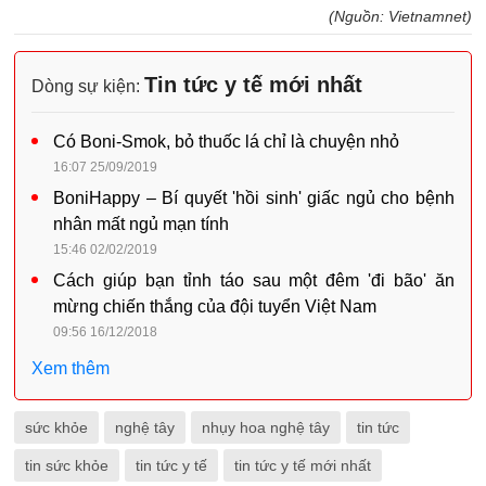
(Nguồn: Vietnamnet)
Tin tức y tế mới nhất
Dòng sự kiện:
Có Boni-Smok, bỏ thuốc lá chỉ là chuyện nhỏ
16:07 25/09/2019
BoniHappy – Bí quyết 'hồi sinh' giấc ngủ cho bệnh
nhân mất ngủ mạn tính
15:46 02/02/2019
Cách giúp bạn tỉnh táo sau một đêm 'đi bão' ăn
mừng chiến thắng của đội tuyển Việt Nam
09:56 16/12/2018
Xem thêm
sức khỏe
nghệ tây
nhụy hoa nghệ tây
tin tức
tin sức khỏe
tin tức y tế
tin tức y tế mới nhất