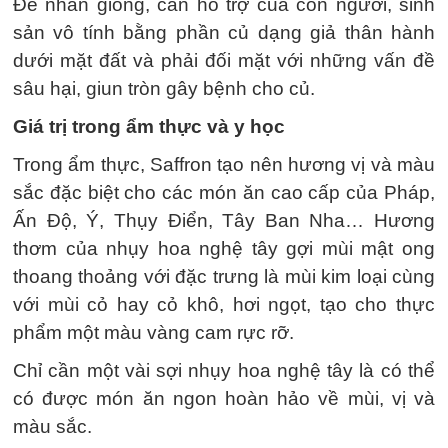
Để nhân giống, cần hỗ trợ của con người, sinh
sản vô tính bằng phần củ dạng giả thân hành
dưới mặt đất và phải đối mặt với những vấn đề
sâu hại, giun tròn gây bệnh cho củ.
Giá trị trong ẩm thực và y học
Trong ẩm thực, Saffron tạo nên hương vị và màu
sắc đặc biệt cho các món ăn cao cấp của Pháp,
Ấn Độ, Ý, Thụy Điển, Tây Ban Nha… Hương
thơm của nhụy hoa nghệ tây gợi mùi mật ong
thoang thoảng với đặc trưng là mùi kim loại cùng
với mùi cỏ hay cỏ khô, hơi ngọt, tạo cho thực
phẩm một màu vàng cam rực rỡ.
Chỉ cần một vài sợi nhụy hoa nghệ tây là có thể
có được món ăn ngon hoàn hảo về mùi, vị và
màu sắc.