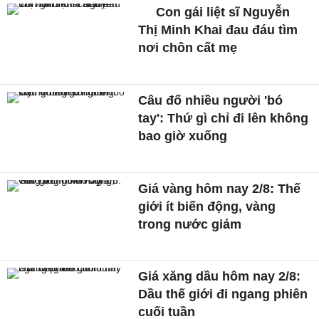
Con gái liệt sĩ Nguyễn
Thị Minh Khai đau đáu tìm
nơi chôn cất mẹ
Câu đố nhiều người 'bó
tay': Thứ gì chỉ đi lên không
bao giờ xuống
Giá vàng hôm nay 2/8: Thế
giới ít biến động, vàng
trong nước giảm
Giá xăng dầu hôm nay 2/8:
Dầu thế giới đi ngang phiên
cuối tuần