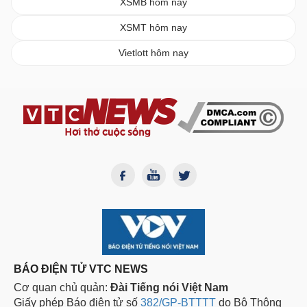
XSMB hôm nay
XSMT hôm nay
Vietlott hôm nay
BÁO ĐIỆN TỬ VTC NEWS
Cơ quan chủ quản:
Đài Tiếng nói Việt Nam
Giấy phép Báo điện tử số
382/GP-BTTTT
do Bộ Thông