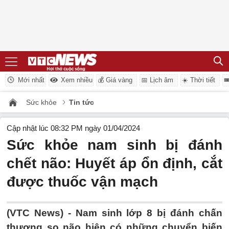
Mới nhất
Xem nhiều
💰 Giá vàng
📅 Lịch âm
☀️ Thời tiết

Sức khỏe
Tin tức
Cập nhật lúc 08:32 PM ngày 01/04/2024
Sức khỏe nam sinh bị đánh
chết não: Huyết áp ổn định, cắt
được thuốc vận mạch
(VTC News) -
Nam sinh lớp 8 bị đánh chấn
thương sọ não hiện có những chuyển biến