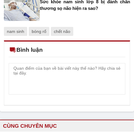
Sức khỏe nam sinh lớp 8 bị đánh chấn
thương sọ não hiện ra sao?
nam sinh
bóng rổ
chết não
Bình luận
CÙNG CHUYÊN MỤC