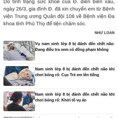
Do tình trạng sức khoẻ của Đ. diễn biến xấu,
ngày 26/3, gia đình Đ. đã xin chuyển em từ Bệnh
viện Trung ương Quân đội 108 về Bệnh viện Đa
khoa tỉnh Phú Thọ để tiện chăm sóc.
NHƯ LOAN
Vụ nam sinh lớp 8 bị đánh đến chết não:
Đang điều tra xem có đồng phạm không
Nam sinh lớp 8 bị đánh đến chết não khi
chơi bóng rổ: Cục Trẻ em lên tiếng
Nam sinh lớp 8 bị đánh đến chết não khi
chơi bóng rổ: Khởi tố vụ án