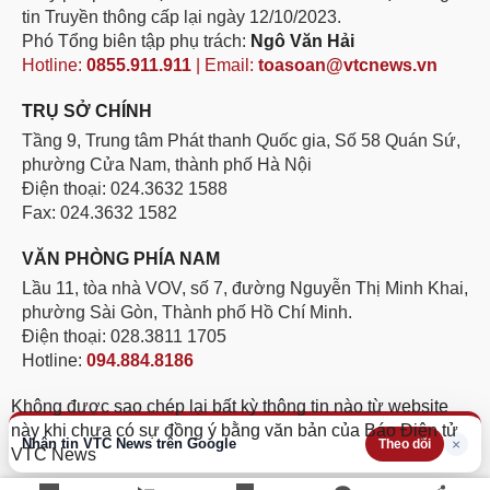
tin Truyền thông cấp lại ngày 12/10/2023.
Phó Tổng biên tập phụ trách:
Ngô Văn Hải
Hotline:
0855.911.911
| Email:
toasoan@vtcnews.vn
TRỤ SỞ CHÍNH
Tầng 9, Trung tâm Phát thanh Quốc gia, Số 58 Quán Sứ,
phường Cửa Nam, thành phố Hà Nội
Điện thoại: 024.3632 1588
Fax: 024.3632 1582
VĂN PHÒNG PHÍA NAM
Lầu 11, tòa nhà VOV, số 7, đường Nguyễn Thị Minh Khai,
phường Sài Gòn, Thành phố Hồ Chí Minh.
Điện thoại: 028.3811 1705
Hotline:
094.884.8186
Không được sao chép lại bất kỳ thông tin nào từ website
này khi chưa có sự đồng ý bằng văn bản của Báo Điện tử
Nhận tin VTC News trên Google
×
Theo dõi
VTC News