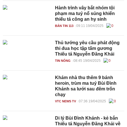
Hành trình vây bắt nhóm tội
phạm ma tuý nổ súng khiến
thiếu tá công an hy sinh
09:11 19/04/2025
0
BẢN TIN 113
Thủ tướng yêu cầu phát động
thi đua học tập tấm gương
Thiếu tá Nguyễn Đăng Khải
08:45 19/04/2025
0
TIN NÓNG
Khám nhà thu thêm 9 bánh
heroin, trùm ma tuý Bùi Đình
Khánh sa lưới sau đêm trốn
chạy
07:36 19/04/2025
0
VTC NEWS TV
Di lý Bùi Đình Khánh - kẻ bắn
Thiếu tá Nguyễn Đăng Khải về