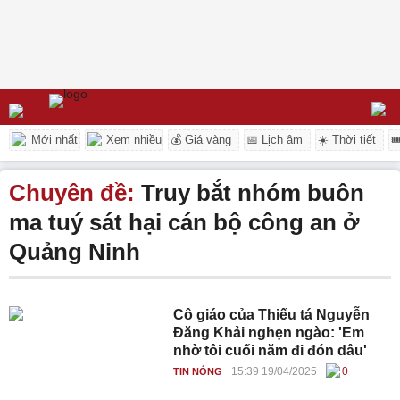
Mới nhất
Xem nhiều
💰 Giá vàng
📅 Lịch âm
☀️ Thời tiết

Chuyên đề:
Truy bắt nhóm buôn
ma tuý sát hại cán bộ công an ở
Quảng Ninh
Cô giáo của Thiếu tá Nguyễn
Đăng Khải nghẹn ngào: 'Em
nhờ tôi cuối năm đi đón dâu'
15:39 19/04/2025
0
TIN NÓNG