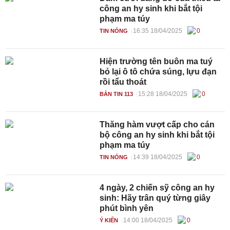
công an hy sinh khi bắt tội
phạm ma túy
16:35 18/04/2025
0
TIN NÓNG
Hiện trường tên buôn ma tuý
bỏ lại ô tô chứa súng, lựu đạn
rồi tẩu thoát
15:28 18/04/2025
0
BẢN TIN 113
Thăng hàm vượt cấp cho cán
bộ công an hy sinh khi bắt tội
phạm ma túy
14:39 18/04/2025
0
TIN NÓNG
4 ngày, 2 chiến sỹ công an hy
sinh: Hãy trân quý từng giây
phút bình yên
14:00 18/04/2025
0
Ý KIẾN