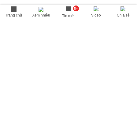
5+
Trang chủ
Xem nhiều
Video
Chia sẻ
Tin mới
THÔNG TIN HỮU ÍCH
Cập nhật nhanh các thông tin được quan tâm mỗi ngày
Lịch âm hôm nay