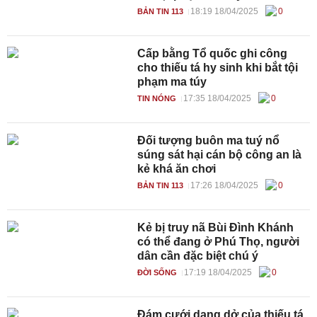
18:19 18/04/2025
0
BẢN TIN 113
Cấp bằng Tổ quốc ghi công
cho thiếu tá hy sinh khi bắt tội
phạm ma túy
17:35 18/04/2025
0
TIN NÓNG
Đối tượng buôn ma tuý nổ
súng sát hại cán bộ công an là
kẻ khá ăn chơi
17:26 18/04/2025
0
BẢN TIN 113
Kẻ bị truy nã Bùi Đình Khánh
có thể đang ở Phú Thọ, người
dân cần đặc biệt chú ý
17:19 18/04/2025
0
ĐỜI SỐNG
Đám cưới dang dở của thiếu tá