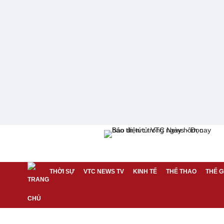
THỜI SỰ
VTC NEWS TV
KINH TẾ
THỂ THAO
THẾ G