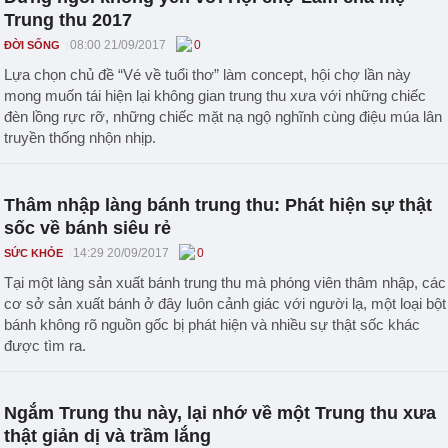
Trung thu 2017
08:00 21/09/2017
0
ĐỜI SỐNG
Lựa chọn chủ đề “Vé về tuổi thơ” làm concept, hội chợ lần này
mong muốn tái hiện lại không gian trung thu xưa với những chiếc
đèn lồng rực rỡ, những chiếc mặt nạ ngộ nghĩnh cùng điệu múa lân
truyền thống nhộn nhịp.
Thâm nhập làng bánh trung thu: Phát hiện sự thật
sốc về bánh siêu rẻ
14:29 20/09/2017
0
SỨC KHỎE
Tại một làng sản xuất bánh trung thu mà phóng viên thâm nhập, các
cơ sở sản xuất bánh ở đây luôn cảnh giác với người lạ, một loại bột
bánh không rõ nguồn gốc bị phát hiện và nhiều sự thật sốc khác
được tìm ra.
Ngắm Trung thu này, lại nhớ về một Trung thu xưa
thật giản dị và trầm lắng