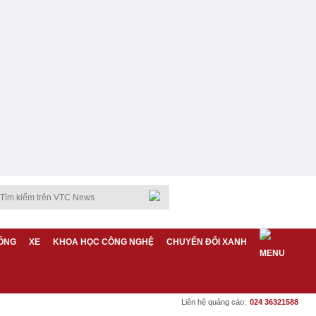
ỐNG
XE
KHOA HỌC CÔNG NGHỆ
CHUYỂN ĐỔI XANH
Liên hệ quảng cáo:
024 36321588