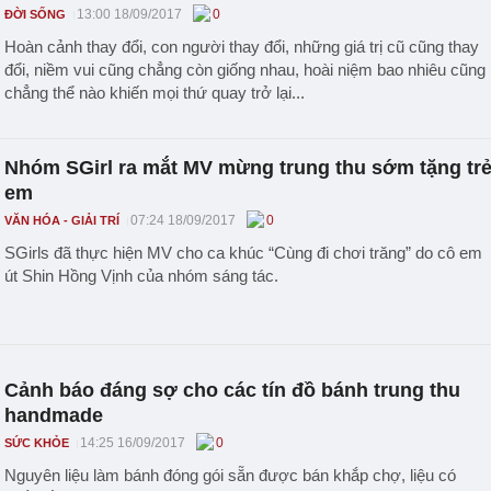
13:00 18/09/2017
0
ĐỜI SỐNG
Hoàn cảnh thay đổi, con người thay đổi, những giá trị cũ cũng thay
đổi, niềm vui cũng chẳng còn giống nhau, hoài niệm bao nhiêu cũng
chẳng thể nào khiến mọi thứ quay trở lại...
Nhóm SGirl ra mắt MV mừng trung thu sớm tặng tr
em
07:24 18/09/2017
0
VĂN HÓA - GIẢI TRÍ
SGirls đã thực hiện MV cho ca khúc “Cùng đi chơi trăng” do cô em
út Shin Hồng Vịnh của nhóm sáng tác.
Cảnh báo đáng sợ cho các tín đồ bánh trung thu
handmade
14:25 16/09/2017
0
SỨC KHỎE
Nguyên liệu làm bánh đóng gói sẵn được bán khắp chợ, liệu có