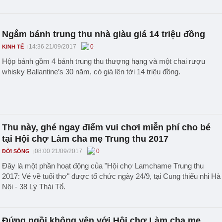
Ngắm bánh trung thu nhà giàu giá 14 triệu đồng
14:36 21/09/2017
0
KINH TẾ
Hộp bánh gồm 4 bánh trung thu thượng hạng và một chai rượu
whisky Ballantine’s 30 năm, có giá lên tới 14 triệu đồng.
Thu này, ghé ngay điểm vui chơi miễn phí cho bé
tại Hội chợ Làm cha mẹ Trung thu 2017
08:00 21/09/2017
0
ĐỜI SỐNG
Đây là một phần hoạt động của "Hội chợ Lamchame Trung thu
2017: Vé về tuổi thơ" được tổ chức ngày 24/9, tại Cung thiếu nhi Hà
Nội - 38 Lý Thái Tổ.
Đứng ngồi không yên với Hội chợ Làm cha mẹ