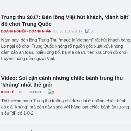
Trung thu 2017: Đèn lồng Việt hút khách, ‘đánh bật’
đồ chơi Trung Quốc
08:50 13/09/2017
0
DOANH NGHIỆP - DOANH NHÂN
Năm nay, đèn lồng Trung Thu “made in Vietnam” rất hút khách hàng
Lo ngại đồ chơi Trung Quốc không rõ nguồn gốc xuất xứ, không
đảm bảo an toàn, nhiều ông bố, bà mẹ đã ưu tiên lựa chọn đồ chơi
truyền thống của người Việt.
Video: Soi cận cảnh những chiếc bánh trung thu
'khủng' nhất thế giới
16:11 12/09/2017
0
KINH TẾ
Thị trường bánh Trung thu không chỉ dừng lại ở những chiếc bánh
có giá "khủng" mà còn dậy sóng với hàng loạt chiếc bánh ấn tượng
siêu "dị" có 1-0-2.