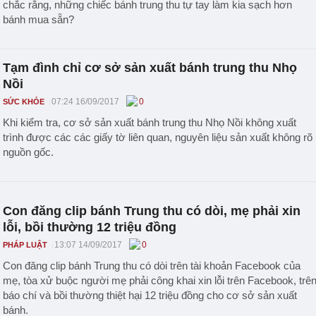
chắc rằng, những chiếc bánh trung thu tự tay làm kia sạch hơn
bánh mua sẵn?
Tạm đình chỉ cơ sở sản xuất bánh trung thu Nhọ
Nồi
07:24 16/09/2017
0
SỨC KHỎE
Khi kiểm tra, cơ sở sản xuất bánh trung thu Nhọ Nồi không xuất
trình được các các giấy tờ liên quan, nguyên liệu sản xuất không rõ
nguồn gốc.
Con đăng clip bánh Trung thu có dòi, mẹ phải xin
lỗi, bồi thường 12 triệu đồng
13:07 14/09/2017
0
PHÁP LUẬT
Con đăng clip bánh Trung thu có dòi trên tài khoản Facebook của
mẹ, tòa xử buộc người mẹ phải công khai xin lỗi trên Facebook, trê
báo chí và bồi thường thiệt hại 12 triệu đồng cho cơ sở sản xuất
bánh.