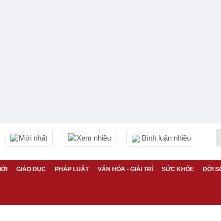
Mới nhất
Xem nhiều
Bình luận nhiều
IỚI
GIÁO DỤC
PHÁP LUẬT
VĂN HÓA - GIẢI TRÍ
SỨC KHỎE
ĐỜI S