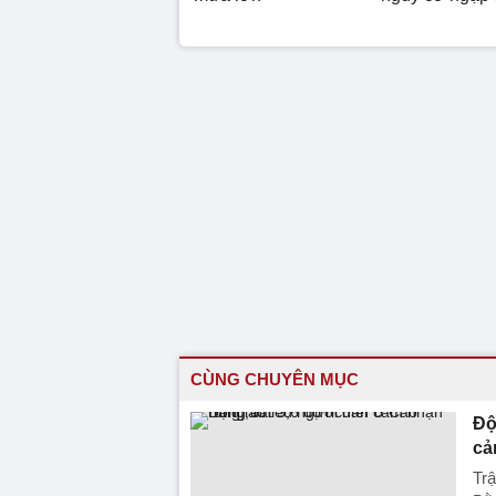
CÙNG CHUYÊN MỤC
Độ
cả
Trậ