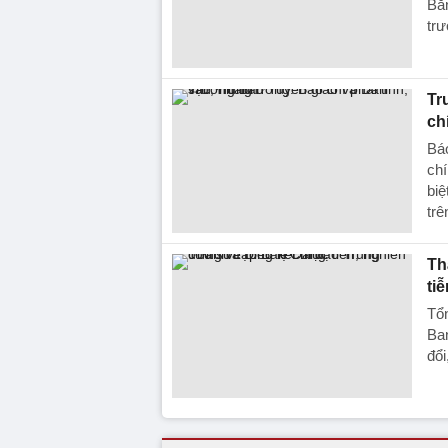
Bằn
trư
Tr
ch
Báo
chí
biệ
trê
Th
ti
Tổn
Ban
đổi