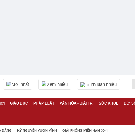
Mới nhất
Xem nhiều
Bình luận nhiều
IỚI
GIÁO DỤC
PHÁP LUẬT
VĂN HÓA - GIẢI TRÍ
SỨC KHỎE
ĐỜI S
G ĐẢNG
KỶ NGUYÊN VƯƠN MÌNH
GIẢI PHÓNG MIỀN NAM 30-4