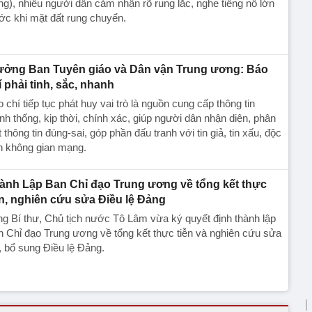
g), nhiều người dân cảm nhận rõ rung lắc, nghe tiếng nổ lớn
ớc khi mặt đất rung chuyển.
ưởng Ban Tuyên giáo và Dân vận Trung ương: Báo
í phải tinh, sắc, nhanh
 chí tiếp tục phát huy vai trò là nguồn cung cấp thông tin
nh thống, kịp thời, chính xác, giúp người dân nhận diện, phân
t thông tin đúng-sai, góp phần đấu tranh với tin giả, tin xấu, độc
n không gian mạng.
ành Lập Ban Chỉ đạo Trung ương về tổng kết thực
ễn, nghiên cứu sửa Điều lệ Đảng
g Bí thư, Chủ tịch nước Tô Lâm vừa ký quyết định thành lập
 Chỉ đạo Trung ương về tổng kết thực tiễn và nghiên cứu sửa
, bổ sung Điều lệ Đảng.