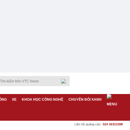
ỐNG
XE
KHOA HỌC CÔNG NGHỆ
CHUYỂN ĐỔI XANH
Liên hệ quảng cáo:
024 36321588