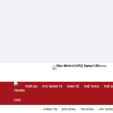
THỜI SỰ
VTC NEWS TV
KINH TẾ
THỂ THAO
THẾ G
CHÍNH TRỊ
ĐỜI SỐNG
TIN NÓNG
XÂY DỰN