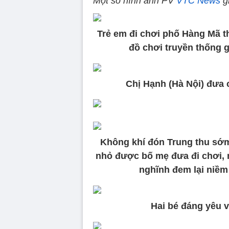
Một số hình ảnh PV
VTC News
g
Trẻ em đi chơi phố Hàng Mã
đồ chơi truyền thống g
Chị Hạnh (Hà Nội) đưa 
Không khí đón Trung thu sớm
nhỏ được bố mẹ đưa đi chơi,
nghĩnh đem lại niềm 
Hai bé đáng yêu v