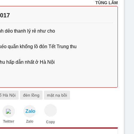
TÙNG LÂM
2017
h dẻo thanh lý rẻ như cho
éo quân khổng lồ đón Tết Trung thu
thu hấp dẫn nhất ở Hà Nội
ổ Hà Nội
đèn lồng
mặt nạ bồi
Zalo
Twitter
Zalo
Copy