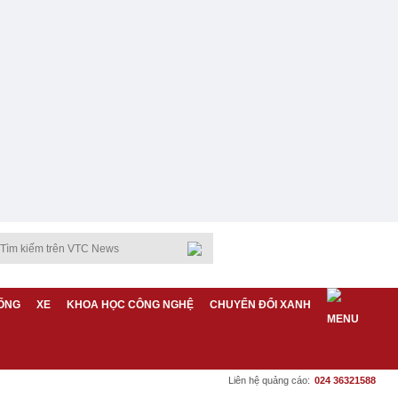
ỐNG
XE
KHOA HỌC CÔNG NGHỆ
CHUYỂN ĐỔI XANH
Liên hệ quảng cáo:
024 36321588