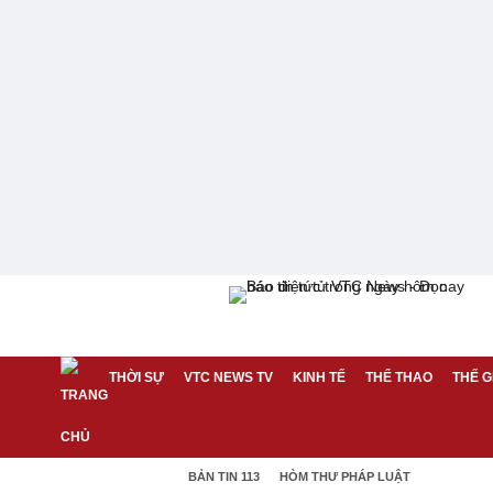
THỜI SỰ
VTC NEWS TV
KINH TẾ
THỂ THAO
THẾ G
BẢN TIN 113
HÒM THƯ PHÁP LUẬT