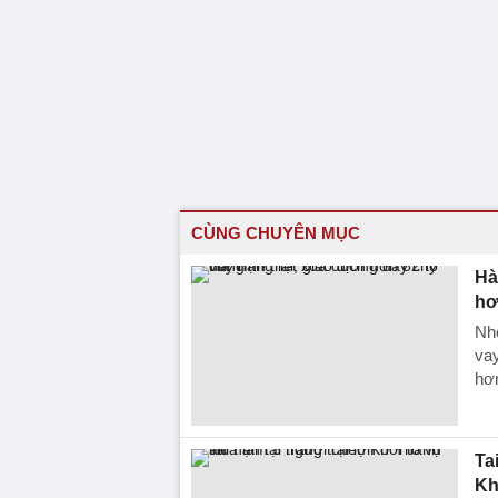
CÙNG CHUYÊN MỤC
Hà
hơ
Nhó
vay
hơn
Ta
Kh