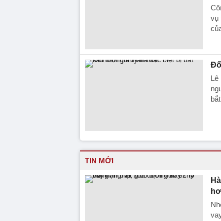
Côn
vụ 
củ
Đố
Lê 
ngư
bắt
TIN MỚI
Hà
hơ
Nhó
vay