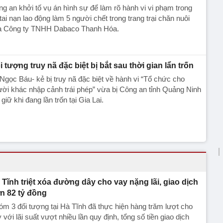
g an khởi tố vụ án hình sự để làm rõ hành vi vi phạm trong
tai nạn lao động làm 5 người chết trong trang trại chăn nuôi
a Công ty TNHH Dabaco Thanh Hóa.
i tượng truy nã đặc biệt bị bắt sau thời gian lẩn trốn
Ngọc Báu- kẻ bị truy nã đặc biệt về hành vi “Tổ chức cho
ời khác nhập cảnh trái phép” vừa bị Công an tỉnh Quảng Ninh
 giữ khi đang lần trốn tại Gia Lai.
 Tĩnh triệt xóa đường dây cho vay nặng lãi, giao dịch
n 82 tỷ đồng
m 3 đối tượng tại Hà Tĩnh đã thực hiện hàng trăm lượt cho
 với lãi suất vượt nhiều lần quy định, tổng số tiền giao dịch