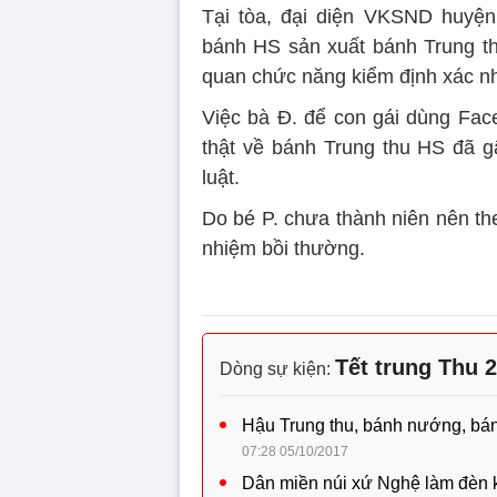
Tại tòa, đại diện VKSND huyệ
bánh HS sản xuất bánh Trung t
quan chức năng kiểm định xác n
Việc bà Đ. để con gái dùng Fac
thật về bánh Trung thu HS đã gâ
luật.
Do bé P. chưa thành niên nên the
nhiệm bồi thường.
Tết trung Thu 
Dòng sự kiện:
Hậu Trung thu, bánh nướng, bán
07:28 05/10/2017
Dân miền núi xứ Nghệ làm đèn k