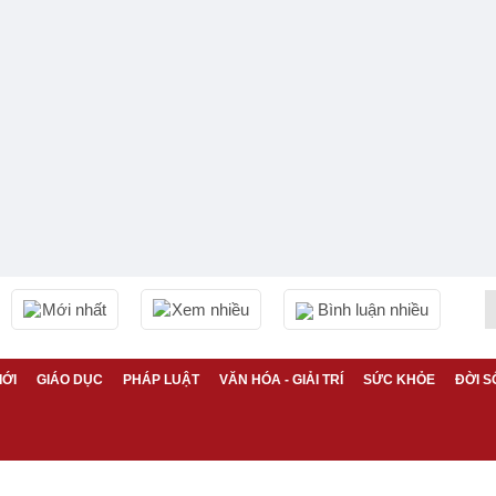
Mới nhất
Xem nhiều
Bình luận nhiều
IỚI
GIÁO DỤC
PHÁP LUẬT
VĂN HÓA - GIẢI TRÍ
SỨC KHỎE
ĐỜI S