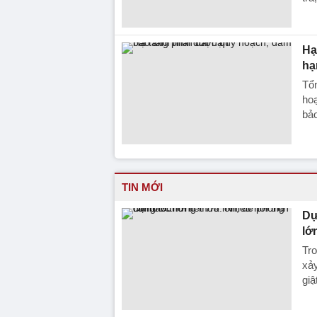
Hạ
hạ
Tổn
hoạ
bảo
TIN MỚI
Dự
lớ
Tro
xảy
giậ