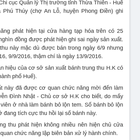
Chi cục Quản lý Thị trường tỉnh Thừa Thiên - Huế
a Phú Thúy (chợ An Lỗ, huyện Phong Điền) ghi
ăng phát hiện tại cửa hàng tạp hóa trên có 25
nghìn đồng được phát hiện ghi sai ngày sản xuất.
 thu này mặc dù được bán trong ngày 6/9 nhưng
16, 9/9/2016, thậm chí là ngày 13/9/2016.
 hiệu của cơ sở sản xuất bánh trung thu H.K có
thành phố Huế).
ất này đã được cơ quan chức năng mời đến làm
uyễn Đình Nhật - Chủ cơ sở H.K cho biết, do mấy
viên ở nhà làm bánh bỏ lộn tem. Số bánh bỏ lộn
 đang tích cực thu hồi lại số bánh này.
ung thu phát hiện không nhiều nên hiện chủ cửa
 quan chức năng lập biên bản xử lý hành chính.