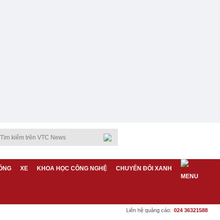
ỐNG
XE
KHOA HỌC CÔNG NGHỆ
CHUYỂN ĐỔI XANH
Liên hệ quảng cáo:
024 36321588