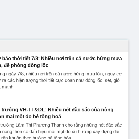
 báo thời tiết 7/8: Nhiều nơi trên cả nước hứng mưa
n, đề phòng dông lốc
ng ngày 7/8, nhiều nơi trên cả nước hứng mưa lớn, nguy cơ
 ra các hiện tượng thời tiết cực đoan như dông lốc, sét, gió
t mạnh.
 trưởng VH-TT&DL: Nhiều nét đặc sắc của nông
ôn mai một do bê tông hoá
 trưởng Lâm Thị Phương Thanh cho rằng những nét đặc sắc
 nông thôn có dấu hiệu mai một do xu hướng xây dựng đại
, rập khuôn theo hướng bê tông hóa.