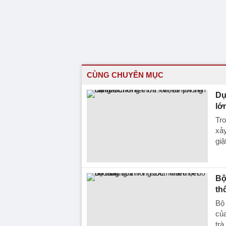
CÙNG CHUYÊN MỤC
Dự
lớ
Tro
xảy
giậ
Bộ
th
Bộ
của
trà