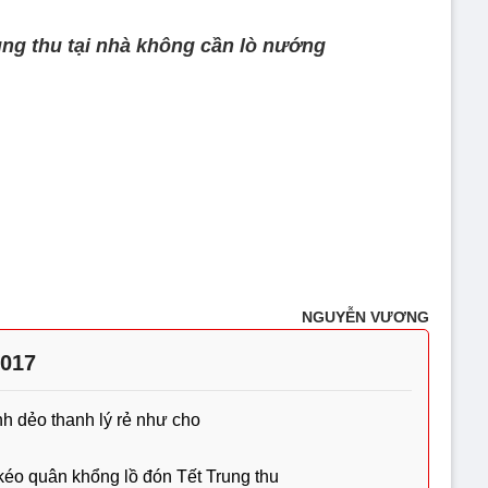
ung thu tại nhà không cần lò nướng
NGUYỄN VƯƠNG
2017
h dẻo thanh lý rẻ như cho
éo quân khổng lồ đón Tết Trung thu