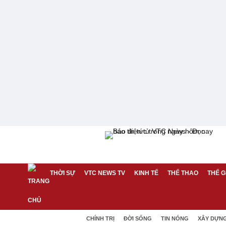
THỜI SỰ
VTC NEWS TV
KINH TẾ
THỂ THAO
THẾ G
CHÍNH TRỊ
ĐỜI SỐNG
TIN NÓNG
XÂY DỰN