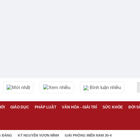
Mới nhất
Xem nhiều
Bình luận nhiều
IỚI
GIÁO DỤC
PHÁP LUẬT
VĂN HÓA - GIẢI TRÍ
SỨC KHỎE
ĐỜI S
G ĐẢNG
KỶ NGUYÊN VƯƠN MÌNH
GIẢI PHÓNG MIỀN NAM 30-4