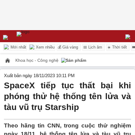
Mới nhất
Xem nhiều
💰 Giá vàng
📅 Lịch âm
☀️ Thời tiết

Khoa học - Công nghệ
Sản phẩm
Xuất bản ngày 18/11/2023 10:11 PM
SpaceX tiếp tục thất bại khi
phóng thử hệ thống tên lửa và
tàu vũ trụ Starship
Theo hãng tin CNN, trong cuộc thử nghiệm
ngày 18/11, hệ thống tên lửa và tàu vũ trụ