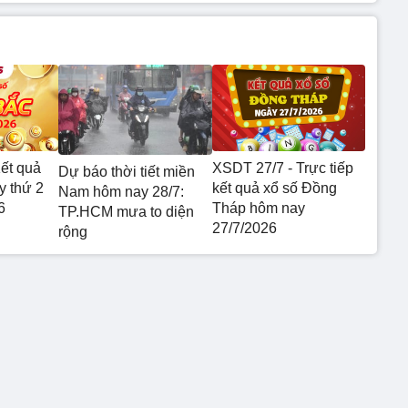
ết quả
XSDT 27/7 - Trực tiếp
Dự báo thời tiết miền
 thứ 2
kết quả xổ số Đồng
Nam hôm nay 28/7:
6
Tháp hôm nay
TP.HCM mưa to diện
27/7/2026
rộng