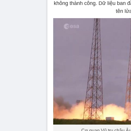
không thành công. Dữ liệu ban đ
tên lử
Cơ quan Vũ trụ châu Âu