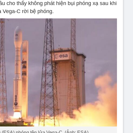
ầu cho thấy không phát hiện bụi phóng xạ sau khi
a Vega-C rời bệ phóng.
 (ESA) phóng tên lửa Vega-C. (Ảnh: ESA)