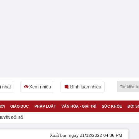
 nhất
Xem nhiều
Bình luận nhiều
IỚI
GIÁO DỤC
PHÁP LUẬT
VĂN HÓA - GIẢI TRÍ
SỨC KHỎE
ĐỜI S
HUYỂN ĐỔI SỐ
Xuất bản ngày 21/12/2022 04:36 PM