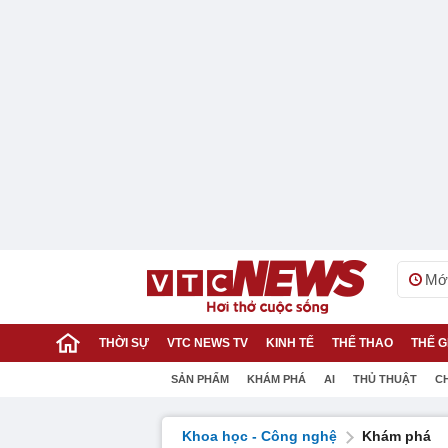
Mới
THỜI SỰ
VTC NEWS TV
KINH TẾ
THỂ THAO
THẾ G
SẢN PHẨM
KHÁM PHÁ
AI
THỦ THUẬT
C
Khoa học - Công nghệ
Khám phá