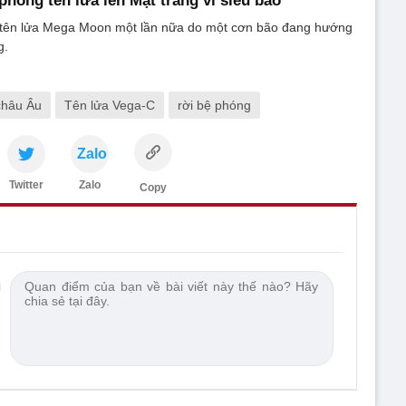
phóng tên lửa lên Mặt trăng vì siêu bão
tên lửa Mega Moon một lần nữa do một cơn bão đang hướng
g.
châu Âu
Tên lửa Vega-C
rời bệ phóng
Zalo
Twitter
Zalo
Copy