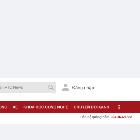
Đăng nhập
ỐNG
XE
KHOA HỌC CÔNG NGHỆ
CHUYỂN ĐỔI XANH
Liên hệ quảng cáo:
024 36321588