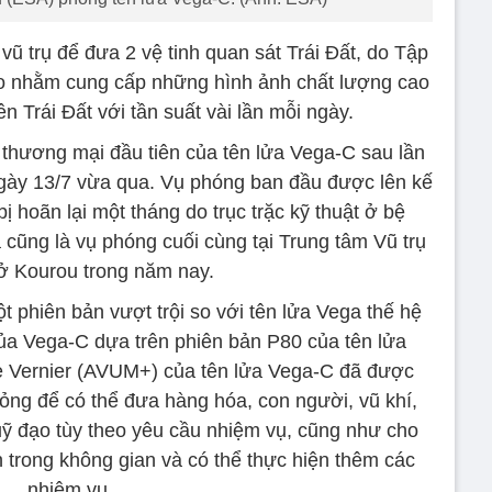
ũ trụ để đưa 2 vệ tinh quan sát Trái Đất, do Tập
ạo nhằm cung cấp những hình ảnh chất lượng cao
ên Trái Đất với tần suất vài lần mỗi ngày.
 thương mại đầu tiên của tên lửa Vega-C sau lần
gày 13/7 vừa qua. Vụ phóng ban đầu được lên kế
 hoãn lại một tháng do trục trặc kỹ thuật ở bệ
 cũng là vụ phóng cuối cùng tại Trung tâm Vũ trụ
ở Kourou trong năm nay.
 phiên bản vượt trội so với tên lửa Vega thế hệ
ủa Vega-C dựa trên phiên bản P80 của tên lửa
de Vernier (AVUM+) của tên lửa Vega-C đã được
lỏng để có thể đưa hàng hóa, con người, vũ khí,
quỹ đạo tùy theo yêu cầu nhiệm vụ, cũng như cho
 trong không gian và có thể thực hiện thêm các
nhiệm vụ.