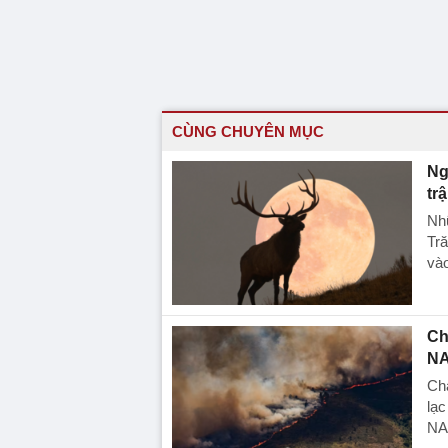
CÙNG CHUYÊN MỤC
Ng
tr
Nhữ
Tr
vào
Ch
NA
Chá
lạc
NA