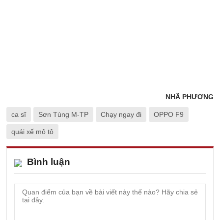
NHÃ PHƯƠNG
ca sĩ
Sơn Tùng M-TP
Chạy ngay đi
OPPO F9
quái xế mô tô
Bình luận