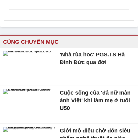
CÙNG CHUYÊN MỤC
'Nhà rùa học' PGS.TS Hà
Đình Đức qua đời
Cuộc sống của 'đả nữ màn
ảnh Việt' khi làm mẹ ở tuổi
U50
Giới mộ điệu chờ đón siêu