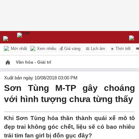
Mới nhất
Xem nhiều
💰 Giá vàng
📅 Lịch âm
☀️ Thời tiết

Văn hóa - Giải trí
Xuất bản ngày 10/08/2018 03:00 PM
Sơn Tùng M-TP gây choáng
với hình tượng chưa từng thấy
Khi Sơn Tùng hóa thân thành quái xế mô tô
đẹp trai không góc chết, liệu sẽ có bao nhiêu
trái tim fan girl bị đốn gục đây?