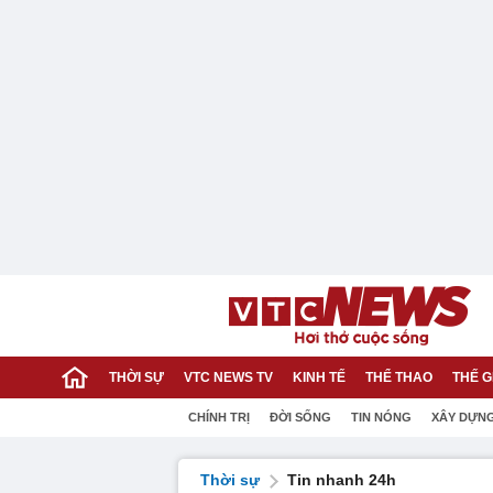
THỜI SỰ
VTC NEWS TV
KINH TẾ
THỂ THAO
THẾ G
CHÍNH TRỊ
ĐỜI SỐNG
TIN NÓNG
XÂY DỰN
Thời sự
Tin nhanh 24h