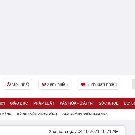
Mới nhất
Xem nhiều
Bình luận nhiều
IỚI
GIÁO DỤC
PHÁP LUẬT
VĂN HÓA - GIẢI TRÍ
SỨC KHỎE
ĐỜI S
G ĐẢNG
KỶ NGUYÊN VƯƠN MÌNH
GIẢI PHÓNG MIỀN NAM 30-4
Xuất bản ngày 04/10/2021 10:21 AM