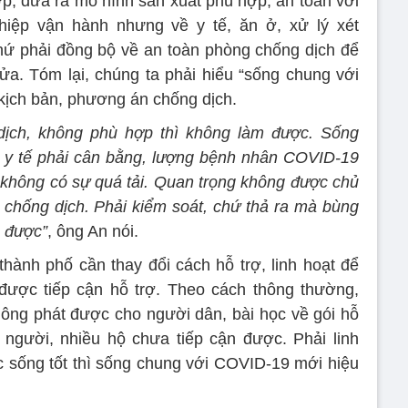
p, đưa ra mô hình sản xuất phù hợp, an toàn với
hiệp vận hành nhưng về y tế, ăn ở, xử lý xét
hứ phải đồng bộ về an toàn phòng chống dịch để
a. Tóm lại, chúng ta phải hiểu “sống chung với
kịch bản, phương án chống dịch.
dịch, không phù hợp thì không làm được.
Sống
 y tế phải cân bằng, lượng bệnh nhân COVID-19
, không có sự quá tải. Quan trọng không được chủ
g chống dịch. Phải kiểm soát, chứ thả ra mà bùng
g được”
, ông An nói.
thành phố cần thay đổi cách hỗ trợ, linh hoạt để
được tiếp cận hỗ trợ. Theo cách thông thường,
không phát được cho người dân, bài học về gói hỗ
 người, nhiều hộ chưa tiếp cận được. Phải linh
c sống tốt thì sống chung với COVID-19 mới hiệu