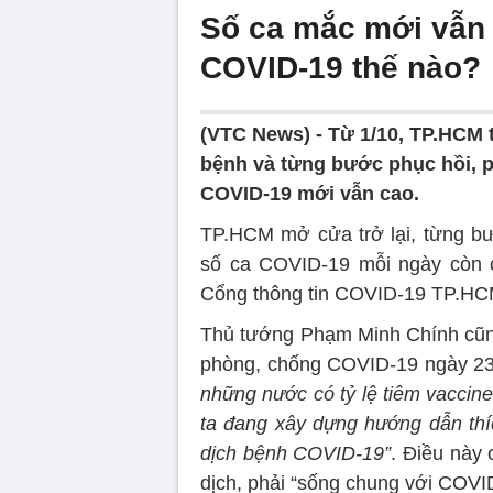
Số ca mắc mới vẫn
COVID-19 thế nào?
(VTC News) -
Từ 1/10, TP.HCM t
bệnh và từng bước phục hồi, ph
COVID-19 mới vẫn cao.
TP.HCM mở cửa trở lại, từng bướ
số ca COVID-19 mỗi ngày còn ca
Cổng thông tin COVID-19 TP.HCM)
Thủ tướng Phạm Minh Chính cũng
phòng, chống COVID-19 ngày 2
những nước có tỷ lệ tiêm vaccin
ta đang xây dựng hướng dẫn thíc
dịch bệnh COVID-19”
. Điều này 
dịch, phải “sống chung với COVI