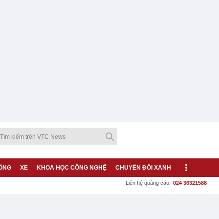
ỐNG
XE
KHOA HỌC CÔNG NGHỆ
CHUYỂN ĐỔI XANH
Liên hệ quảng cáo:
024 36321588