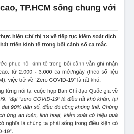
 cao, TP.HCM sống chung với
hực hiện Chỉ thị 18 về tiếp tục kiểm soát dịch
át triển kinh tế trong bối cảnh số ca mắc
c phục hồi kinh tế trong bối cảnh vẫn ghi nhận
o, từ 2.000 - 3.000 ca mới/ngày (theo số liệu
, việc trở về “Zero COVID-19” là rất khó.
 từng nói tại cuộc họp Ban Chỉ đạo Quốc gia về
3/9,
“đạt ”zero COVID-19“ là điều rất khó khăn, tại
e đạt 90% dân số, điều đó cũng không thể. Chúng
h ứng an toàn, linh hoạt, kiểm soát có hiệu quả
có nghĩa là chúng ta phải sống trong điều kiện có
D-19”.