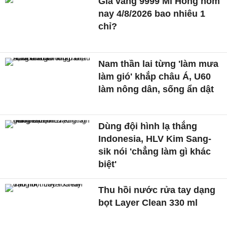
Giá vàng 9999 Mi Hồng hôm
nay 4/8/2026 bao nhiêu 1
chỉ?
Nam thần lai từng 'làm mưa
làm gió' khắp châu Á, U60
làm nông dân, sống ẩn dật
Dùng đội hình lạ thắng
Indonesia, HLV Kim Sang-
sik nói 'chẳng làm gì khác
biệt'
Thu hồi nước rửa tay dạng
bọt Layer Clean 330 ml