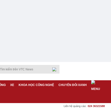
ỐNG
XE
KHOA HỌC CÔNG NGHỆ
CHUYỂN ĐỔI XANH
Liên hệ quảng cáo:
024 36321588