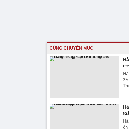
CÙNG CHUYÊN MỤC
Hà
cơ
Hà 
29
Thủ
Hà
to
Hà 
ổn 