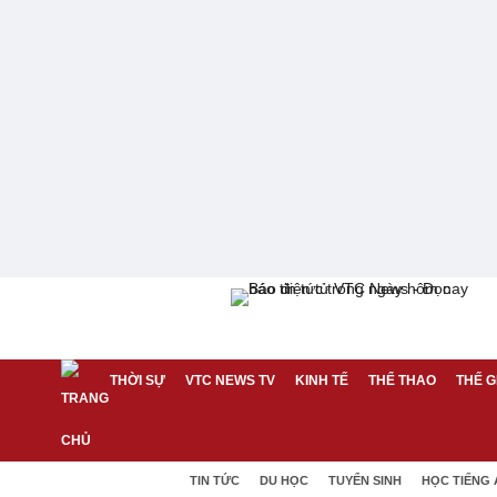
THỜI SỰ
VTC NEWS TV
KINH TẾ
THỂ THAO
THẾ G
TIN TỨC
DU HỌC
TUYỂN SINH
HỌC TIẾNG