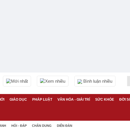
Mới nhất
Xem nhiều
Bình luận nhiều
IỚI
GIÁO DỤC
PHÁP LUẬT
VĂN HÓA - GIẢI TRÍ
SỨC KHỎE
ĐỜI S
 ANH
HỎI - ĐÁP
CHÂN DUNG
DIỄN ĐÀN