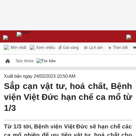
Mới nhất
Xem nhiều
💰 Giá vàng
📅 Lịch âm
☀️ Thời tiết

Sức khỏe
Tin tức
Xuất bản ngày 24/02/2023 10:50 AM
Sắp cạn vật tư, hoá chất, Bệnh
viện Việt Đức hạn chế ca mổ từ
1/3
Từ 1/3 tới, Bệnh viện Việt Đức sẽ hạn chế các
ca mổ phiên để ưu tiên vật tư, hoá chất cho