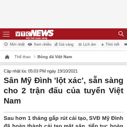
Mới nhất
Xem nhiều
💰 Giá vàng
📅 Lịch âm
☀️ Thời tiết

Thể thao
Bóng đá Việt Nam
Cập nhật lúc 05:03 PM ngày 19/10/2021
Sân Mỹ Đình 'lột xác', sẵn sàng
cho 2 trận đấu của tuyển Việt
Nam
Sau hơn 1 tháng gấp rút cải tạo, SVĐ Mỹ Đình
đã hoàn thành cải tạo mặt sân, tiếp tục hoàn