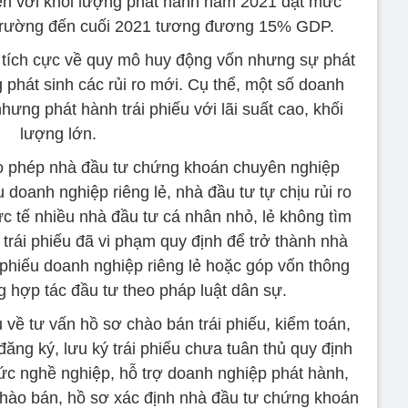
riển với khối lượng phát hành năm 2021 đạt mức
 trường đến cuối 2021 tương đương 15% GDP.
tích cực về quy mô huy động vốn nhưng sự phát
 phát sinh các rủi ro mới. Cụ thể, một số doanh
nhưng phát hành trái phiếu với lãi suất cao, khối
lượng lớn.
ho phép nhà đầu tư chứng khoán chuyên nghiệp
 doanh nghiệp riêng lẻ, nhà đầu tư tự chịu rủi ro
ực tế nhiều nhà đầu tư cá nhân nhỏ, lẻ không tìm
ề trái phiếu đã vi phạm quy định để trở thành nhà
 phiếu doanh nghiệp riêng lẻ hoặc góp vốn thông
 hợp tác đầu tư theo pháp luật dân sự.
 về tư vấn hồ sơ chào bán trái phiếu, kiểm toán,
 đăng ký, lưu ký trái phiếu chưa tuân thủ quy định
ức nghề nghiệp, hỗ trợ doanh nghiệp phát hành,
hào bán, hồ sơ xác định nhà đầu tư chứng khoán