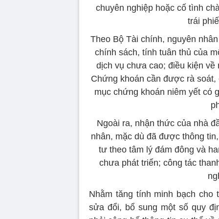
chuyên nghiệp hoặc cố tình ch
trái phi
Theo Bộ Tài chính, nguyên nhân c
chính sách, tính tuân thủ của 
dịch vụ chưa cao; điều kiện về
Chứng khoán cần được rà soát, đ
mục chứng khoán niêm yết có giá
ph
Ngoài ra, nhận thức của nhà đầ
nhân, mặc dù đã được thông tin,
tư theo tâm lý đám đông và ham
chưa phát triển; công tác than
ng
Nhằm tăng tính minh bạch cho t
sửa đổi, bổ sung một số quy đị