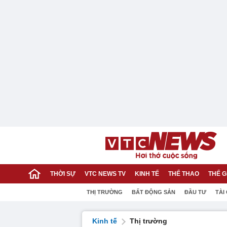
THỜI SỰ
VTC NEWS TV
KINH TẾ
THỂ THAO
THẾ G
THỊ TRƯỜNG
BẤT ĐỘNG SẢN
ĐẦU TƯ
TÀI
Kinh tế
Thị trường