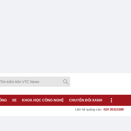
ỐNG
XE
KHOA HỌC CÔNG NGHỆ
CHUYỂN ĐỔI XANH
Liên hệ quảng cáo:
024 36321588