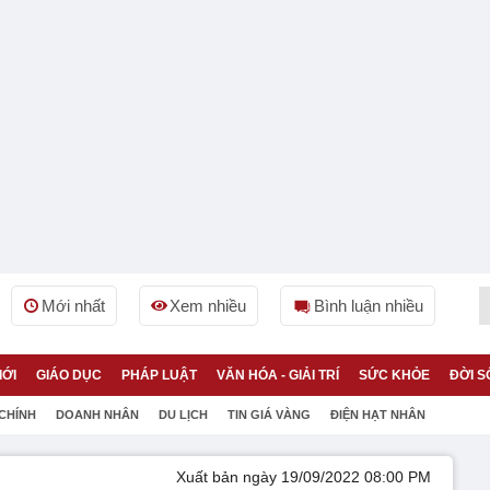
Mới nhất
Xem nhiều
Bình luận nhiều
IỚI
GIÁO DỤC
PHÁP LUẬT
VĂN HÓA - GIẢI TRÍ
SỨC KHỎE
ĐỜI S
 CHÍNH
DOANH NHÂN
DU LỊCH
TIN GIÁ VÀNG
ĐIỆN HẠT NHÂN
Xuất bản ngày 19/09/2022 08:00 PM