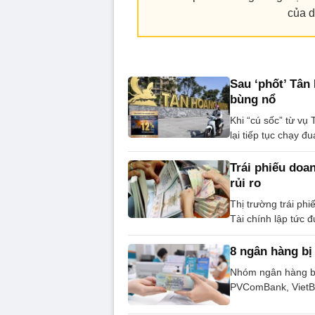
của d
Sau ‘phốt’ Tân 
bùng nổ
Khi “cú sốc” từ v
lại tiếp tục chạy đ
Trái phiếu doan
rủi ro
Thị trường trái ph
Tài chính lập tức
8 ngân hàng bị
Nhóm ngân hàng b
PVComBank, VietBa