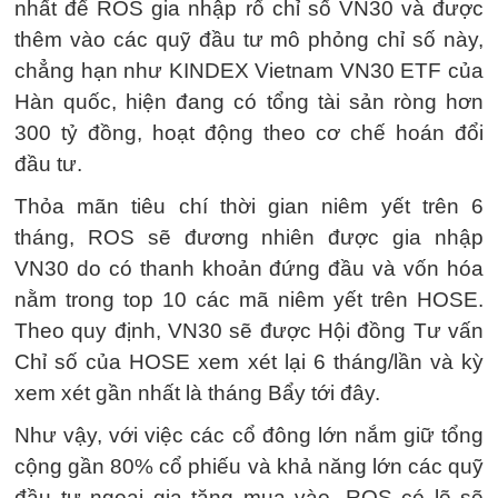
nhất để ROS gia nhập rổ chỉ số VN30 và được
thêm vào các quỹ đầu tư mô phỏng chỉ số này,
chẳng hạn như KINDEX Vietnam VN30 ETF của
Hàn quốc, hiện đang có tổng tài sản ròng hơn
300 tỷ đồng, hoạt động theo cơ chế hoán đổi
đầu tư.
Thỏa mãn tiêu chí thời gian niêm yết trên 6
tháng, ROS sẽ đương nhiên được gia nhập
VN30 do có thanh khoản đứng đầu và vốn hóa
nằm trong top 10 các mã niêm yết trên HOSE.
Theo quy định, VN30 sẽ được Hội đồng Tư vấn
Chỉ số của HOSE xem xét lại 6 tháng/lần và kỳ
xem xét gần nhất là tháng Bẩy tới đây.
Như vậy, với việc các cổ đông lớn nắm giữ tổng
cộng gần 80% cổ phiếu và khả năng lớn các quỹ
đầu tư ngoại gia tăng mua vào, ROS có lẽ sẽ