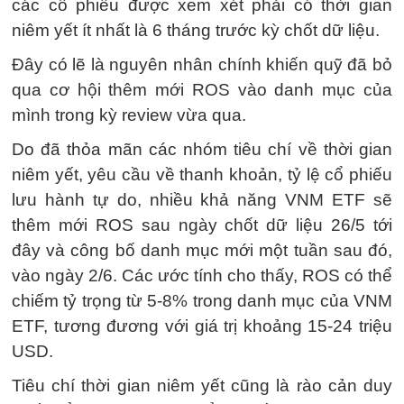
các cổ phiếu được xem xét phải có thời gian
niêm yết ít nhất là 6 tháng trước kỳ chốt dữ liệu.
Đây có lẽ là nguyên nhân chính khiến quỹ đã bỏ
qua cơ hội thêm mới ROS vào danh mục của
mình trong kỳ review vừa qua.
Do đã thỏa mãn các nhóm tiêu chí về thời gian
niêm yết, yêu cầu về thanh khoản, tỷ lệ cổ phiếu
lưu hành tự do, nhiều khả năng VNM ETF sẽ
thêm mới ROS sau ngày chốt dữ liệu 26/5 tới
đây và công bố danh mục mới một tuần sau đó,
vào ngày 2/6. Các ước tính cho thấy, ROS có thể
chiếm tỷ trọng từ 5-8% trong danh mục của VNM
ETF, tương đương với giá trị khoảng 15-24 triệu
USD.
Tiêu chí thời gian niêm yết cũng là rào cản duy