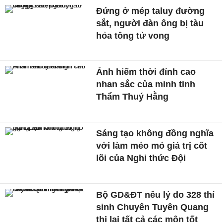
Đứng ở mép taluy đường
sắt, người đàn ông bị tàu
hỏa tông tử vong
Ảnh hiếm thời đỉnh cao
nhan sắc của minh tinh
Thẩm Thuý Hằng
Sáng tạo không đồng nghĩa
với làm méo mó giá trị cốt
lõi của Nghi thức Đội
Bộ GD&ĐT nêu lý do 328 thí
sinh Chuyên Tuyên Quang
thi lại tất cả các môn tốt