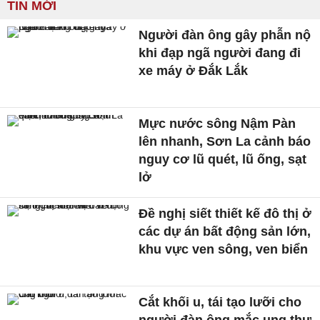
TIN MỚI
Người đàn ông gây phẫn nộ
khi đạp ngã người đang đi
xe máy ở Đắk Lắk
Mực nước sông Nậm Pàn
lên nhanh, Sơn La cảnh báo
nguy cơ lũ quét, lũ ống, sạt
lở
Đề nghị siết thiết kế đô thị ở
các dự án bất động sản lớn,
khu vực ven sông, ven biển
Cắt khối u, tái tạo lưỡi cho
người đàn ông mắc ung thư