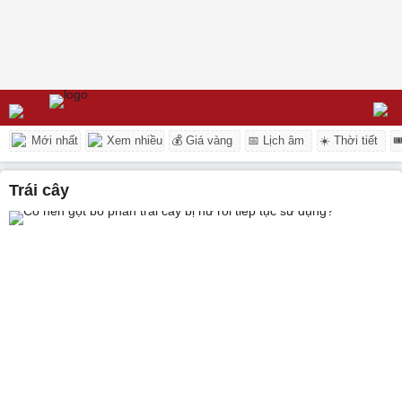
Mới nhất
Xem nhiều
💰 Giá vàng
📅 Lịch âm
☀️ Thời tiết

trái cây