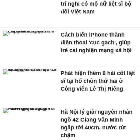
trí nghi có mộ nữ liệt sĩ bộ
đội Việt Nam
Cách biến iPhone thành
điện thoại 'cục gạch', giúp
trẻ cai nghiện mạng xã hội
Phát hiện thêm 8 hài cốt liệt
sĩ tại hố chôn thứ hai ở
Công viên Lê Thị Riêng
Hà Nội lý giải nguyên nhân
ngõ 42 Giang Văn Minh
ngập tới 40cm, nước rút
chậm