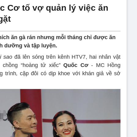
c Cơ tố vợ quản lý việc ăn
gặt
thích ăn gà rán nhưng mỗi tháng chỉ được ăn
h dưỡng và tập luyện.
i sao
đã lên sóng trên kênh HTV7, hai nhân vật
ợ chồng “hoàng tử xiếc”
Quốc Cơ
- MC Hồng
 trình
,
cặp đôi có dịp khoe với khán giả về sở