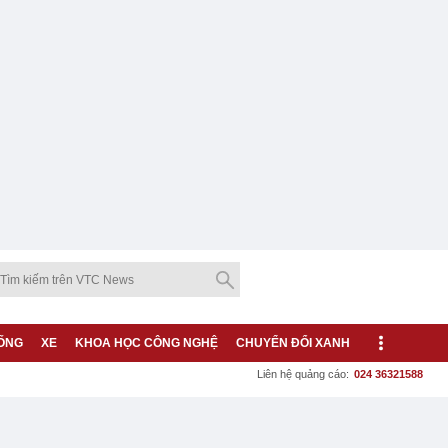
ỐNG
XE
KHOA HỌC CÔNG NGHỆ
CHUYỂN ĐỔI XANH
Liên hệ quảng cáo:
024 36321588