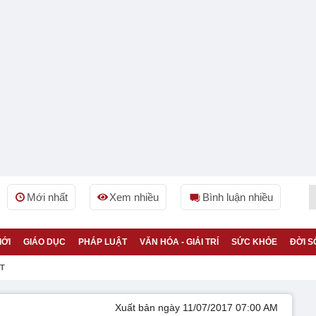
Mới nhất
Xem nhiều
Bình luận nhiều
IỚI
GIÁO DỤC
PHÁP LUẬT
VĂN HÓA - GIẢI TRÍ
SỨC KHỎE
ĐỜI S
ỆT
Xuất bản ngày 11/07/2017 07:00 AM