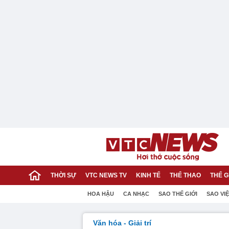
THỜI SỰ
VTC NEWS TV
KINH TẾ
THỂ THAO
THẾ G
HOA HẬU
CA NHẠC
SAO THẾ GIỚI
SAO VI
Văn hóa - Giải trí