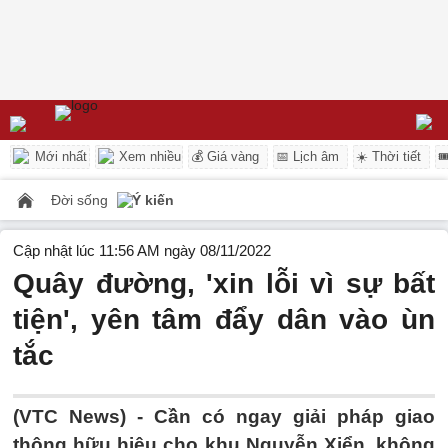
Mới nhất
Xem nhiều
💰 Giá vàng
📅 Lịch âm
☀️ Thời tiết

Đời sống
Ý kiến
Cập nhật lúc 11:56 AM ngày 08/11/2022
Quây đường, 'xin lỗi vì sự bất
tiện', yên tâm đẩy dân vào ùn
tắc
(VTC News) -
Cần có ngay giải pháp giao
thông hữu hiệu cho khu Nguyễn Xiển, không