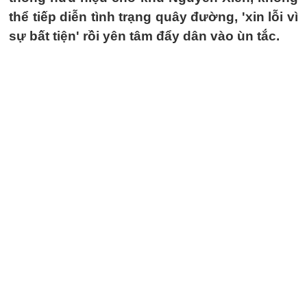
thể tiếp diễn tình trạng quây đường, 'xin lỗi vì
sự bất tiện' rồi yên tâm đẩy dân vào ùn tắc.