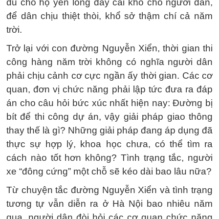
đủ cho họ yên lòng đẩy cái khó cho người dân,
để dân chịu thiệt thòi, khổ sở thậm chí cả năm
trời.
Trở lại với con đường Nguyễn Xiển, thời gian thi
công hàng năm trời không có nghĩa người dân
phải chịu cảnh cơ cực ngần ấy thời gian. Các cơ
quan, đơn vị chức năng phải lập tức đưa ra đáp
án cho câu hỏi bức xúc nhất hiện nay: Đường bị
bít để thi công dự án, vậy giải pháp giao thông
thay thế là gì? Những giải pháp đang áp dụng đã
thực sự hợp lý, khoa học chưa, có thể tìm ra
cách nào tốt hơn không? Tình trạng tắc, người
xe “đông cứng” một chỗ sẽ kéo dài bao lâu nữa?
Từ chuyện tắc đường Nguyễn Xiển và tình trạng
tương tự vẫn diễn ra ở Hà Nội bao nhiêu năm
qua, người dân đòi hỏi các cơ quan chức năng